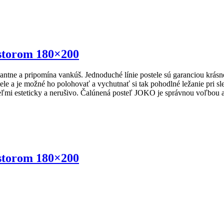
storom 180×200
antne a pripomína vankúš. Jednoduché línie postele sú garanciou krás
e a je možné ho polohovať a vychutnať si tak pohodlné ležanie pri sle
eľmi esteticky a nerušivo. Čalúnená posteľ JOKO je správnou voľbou
storom 180×200