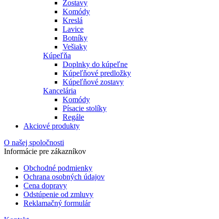
Zostavy
Komódy
Kreslá
Lavice
Botníky
Vešiaky
Kúpeľňa
Doplnky do kúpeľne
Kúpeľňové predložky
Kúpeľňové zostavy
Kancelária
Komódy
Písacie stolíky
Regále
Akciové produkty
O našej spoločnosti
Informácie pre zákazníkov
Obchodné podmienky
Ochrana osobných údajov
Cena dopravy
Odstúpenie od zmluvy
Reklamačný formulár