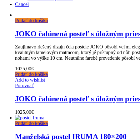
Cancel
Pridať do košíka
JOKO čalúnená posteľ s úložným prie
Zaujímavo riešený dizajn čela postele JOKO pôsobí veľmi eleg
kvalitným lamelovým matracom, ktorý jé prístupný od nôh postel
nohami vo výške 10 cm. Neutrálne farebé prevedenie pôsobí v
1025,00
€
Pridať do košíka
Add to wishlist
Porovnať
JOKO čalúnená posteľ s úložným prie
1025,00
€
Pridať do košíka
Manželská postel IRUMA 180×200