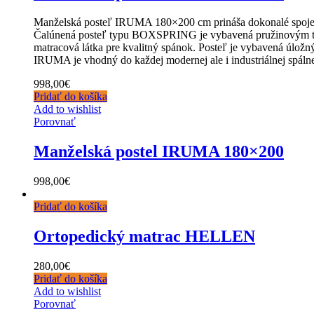
Manželská posteľ IRUMA 180×200 cm prináša dokonalé spojenie es
Čalúnená posteľ typu BOXSPRING je vybavená pružinovým tašti
matracová látka pre kvalitný spánok. Posteľ je vybavená úlo
IRUMA je vhodný do každej modernej ale i industriálnej spálne 
998,00
€
Pridať do košíka
Add to wishlist
Porovnať
Manželská postel IRUMA 180×200
998,00
€
Pridať do košíka
Ortopedický matrac HELLEN
280,00
€
Pridať do košíka
Add to wishlist
Porovnať