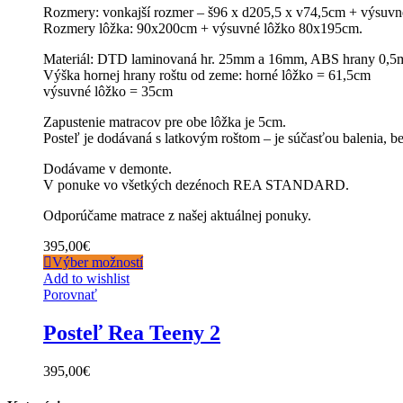
Rozmery: vonkajší rozmer – š96 x d205,5 x v74,5cm + výsuvn
Rozmery lôžka: 90x200cm + výsuvné lôžko 80x195cm.
Materiál: DTD laminovaná hr. 25mm a 16mm, ABS hrany 0,
Výška hornej hrany roštu od zeme: horné lôžko = 61,5cm
výsuvné lôžko = 35cm
Zapustenie matracov pre obe lôžka je 5cm.
Posteľ je dodávaná s latkovým roštom – je súčasťou balenia, 
Dodávame v demonte.
V ponuke vo všetkých dezénoch REA STANDARD.
Odporúčame matrace z našej aktuálnej ponuky.
395,00
€
Výber možností
Add to wishlist
Porovnať
Posteľ Rea Teeny 2
395,00
€