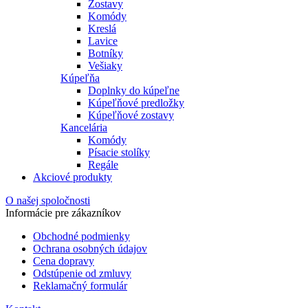
Zostavy
Komódy
Kreslá
Lavice
Botníky
Vešiaky
Kúpeľňa
Doplnky do kúpeľne
Kúpeľňové predložky
Kúpeľňové zostavy
Kancelária
Komódy
Písacie stolíky
Regále
Akciové produkty
O našej spoločnosti
Informácie pre zákazníkov
Obchodné podmienky
Ochrana osobných údajov
Cena dopravy
Odstúpenie od zmluvy
Reklamačný formulár