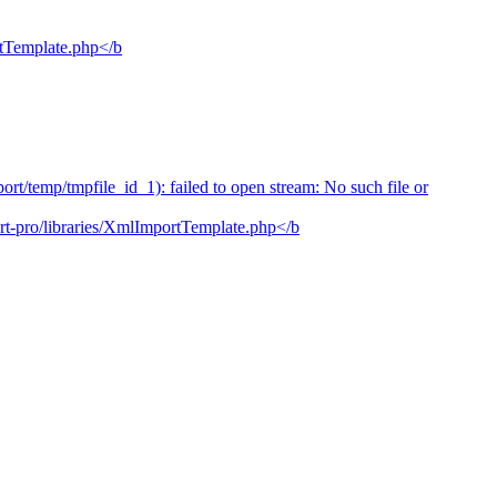
rtTemplate.php</b
/temp/tmpfile_id_1): failed to open stream: No such file or
t-pro/libraries/XmlImportTemplate.php</b