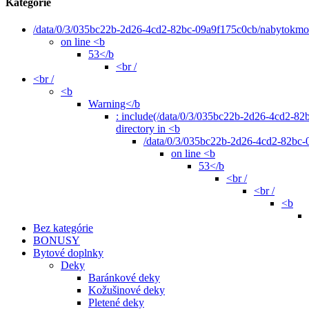
Kategórie
/data/0/3/035bc22b-2d26-4cd2-82bc-09a9f175c0cb/nabytokmoza
on line <b
53</b
<br /
<br /
<b
Warning</b
: include(/data/0/3/035bc22b-2d26-4cd2-82b
directory in <b
/data/0/3/035bc22b-2d26-4cd2-82bc-0
on line <b
53</b
<br /
<br /
<b
Bez kategórie
BONUSY
Bytové doplnky
Deky
Baránkové deky
Kožušinové deky
Pletené deky