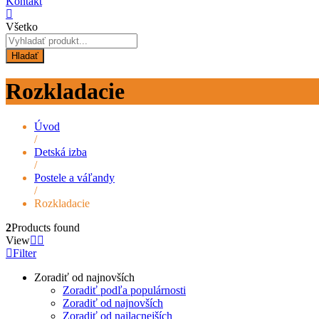
Kontakt
Všetko
Hladať
Rozkladacie
Úvod
/
Detská izba
/
Postele a váľandy
/
Rozkladacie
2
Products found
View
Filter
Zoradiť od najnovších
Zoradiť podľa populárnosti
Zoradiť od najnovších
Zoradiť od najlacnejších