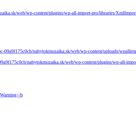
ika.sk/web/wp-content/plugins/wp-all-import-pro/libraries/XmlImpo
c-09a9f175c0cb/nabytokmozaika.sk/web/wp-content/uploads/wpallimport
9a9f175c0cb/nabytokmozaika.sk/web/wp-content/plugins/wp-all-impor
Warning</b