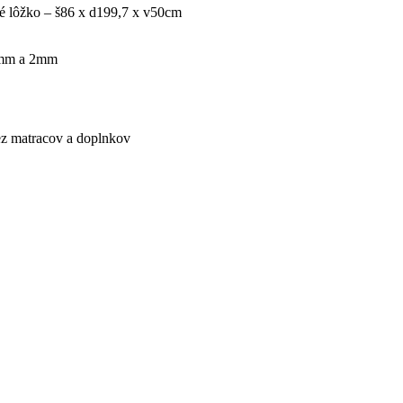
é lôžko – š86 x d199,7 x v50cm
5mm a 2mm
bez matracov a doplnkov