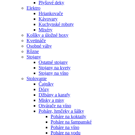
Plyšové deky
Elektro
Hriankovače
Kávovary
Kuchynské roboty
Mixéry
Košíky a úložné boxy
Kvetináče
Osobné váhy
Rôzne
Stojany
Ostatné stojany
Stojany na kvety
Stojany na víno
Stolovanie
Čajníky
Dózy
Džbány a karafy
Misky a misy
Otvárače na víno
Poháre, hrnčeky a šálky
Poháre na koktaily
Poháre na šampanské
Poháre na víno
Poháre na vodu