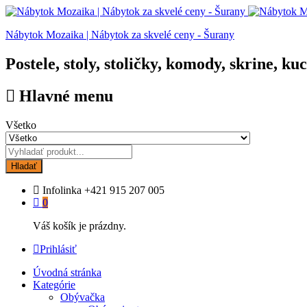
Nábytok Mozaika | Nábytok za skvelé ceny - Šurany
Postele, stoly, stoličky, komody, skrine, ku
Hlavné menu
Všetko
Hladať
Infolinka
+421 915 207 005
0
Váš košík je prázdny.
Prihlásiť
Úvodná stránka
Kategórie
Obývačka