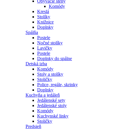
Obývacie steny
Komódy
Kreslá
Stolíky
Knižnice
Doplnky
Spálňa
Postele
Nočné stolíky
Lavičky
Postele
Doplnky do spálne
Detská izba
Komódy
Stoly a stolíky
Stoličky
Police, regále, skrinky
Doplnky
Kuchyňa a jedáleň
Jedálenské sety
Jedálenské stoly
Komódy
Kuchynské linky
Stoličky
Predsieň