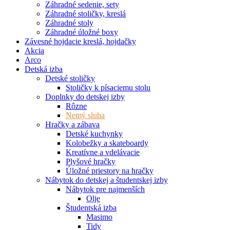
Záhradné sedenie, sety
Záhradné stoličky, kreslá
Záhradné stoly
Záhradné úložné boxy
Závesné hojdacie kreslá, hojdačky
Akcia
Arco
Detská izba
Detské stoličky
Stoličky k písaciemu stolu
Doplnky do detskej izby
Rôzne
Nemý sluha
Hračky a zábava
Detské kuchynky
Kolobežky a skateboardy
Kreatívne a vdelávacie
Plyšové hračky
Úložné priestory na hračky
Nábytok do detskej a študentskej izby
Nábytok pre najmenších
Olje
Študentská izba
Masimo
Tidy