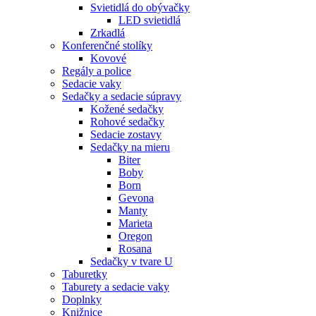
Svietidlá do obývačky
LED svietidlá
Zrkadlá
Konferenčné stolíky
Kovové
Regály a police
Sedacie vaky
Sedačky a sedacie súpravy
Kožené sedačky
Rohové sedačky
Sedacie zostavy
Sedačky na mieru
Biter
Boby
Born
Gevona
Manty
Marieta
Oregon
Rosana
Sedačky v tvare U
Taburetky
Taburety a sedacie vaky
Doplnky
Knižnice