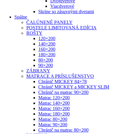
Dvojdverové
Viacdverové
Skrine so zásuvnými dverami
Spálne
ČALÚNENÉ PANELY
POSTELE LIMITOVANÁ EDÍCIA
ROŠTY
120×200
140×200
160×200
180×200
80×200
90×200
ZÁBRANY
MATRACE A PRÍSLUŠENSTVO
Chránič MICKEY 84×78
Chránič MICKEY a MICKEY SLIM
Chránič na matrac 90×200
Matrac 120×200
Matrac 140×200
Matrac 160×200
Matrac 180×200
Matrac 80×200
Matrac 90×200
Chránič na matrac 80×200