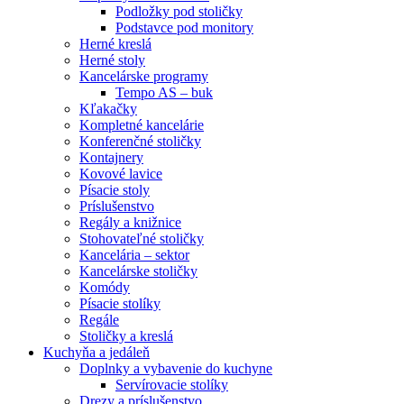
Podložky pod stoličky
Podstavce pod monitory
Herné kreslá
Herné stoly
Kancelárske programy
Tempo AS – buk
Kľakačky
Kompletné kancelárie
Konferenčné stoličky
Kontajnery
Kovové lavice
Písacie stoly
Príslušenstvo
Regály a knižnice
Stohovateľné stoličky
Kancelária – sektor
Kancelárske stoličky
Komódy
Písacie stolíky
Regále
Stoličky a kreslá
Kuchyňa a jedáleň
Doplnky a vybavenie do kuchyne
Servírovacie stolíky
Drezy a príslušenstvo