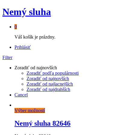
Nemý sluha
0
Váš košík je prázdny.
Prihlásiť
Filter
Zoradiť od najnovších
Zoradiť podľa populárnosti
Zoradiť od najnovších
Zoradiť od najlacnejších
Zoradiť od najdrahších
Cancel
Výber možností
Nemý sluha 82646