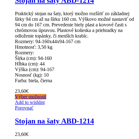
Stojan na šaty ABD-1214
Praktický stojan na šaty, ktorý možno rozšíriť zo základnej
šírky 94 cm až na šírku 160 cm. Výškovo možné nastaviť od
94 cm do 167 cm. Prevedenie biely plast a kovové časti s
chrómovou úpravou. Plastové kolieska a priehradky na
odloženie topánky, či menších krabíc.
Rozmery: 94-160x44x94-167 cm
Hmotnosť: 3,50 kg
Rozmery:
Šírka (cm): 94-160
Hĺbka (cm): 44
Výška (cm): 94-167
Nosnosť (kg): 10
Farba: biela, čierna
23,60
€
Výber možností
Add to wishlist
Porovnať
Stojan na šaty ABD-1214
23,60
€