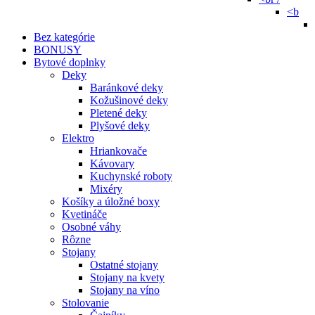
<b
Bez kategórie
BONUSY
Bytové doplnky
Deky
Baránkové deky
Kožušinové deky
Pletené deky
Plyšové deky
Elektro
Hriankovače
Kávovary
Kuchynské roboty
Mixéry
Košíky a úložné boxy
Kvetináče
Osobné váhy
Rôzne
Stojany
Ostatné stojany
Stojany na kvety
Stojany na víno
Stolovanie