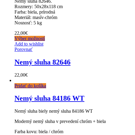
Nemý sluha 82646.
Rozmery: 50x28x118 cm
Farba: biela, prírodná
Materiál: masív-chróm
Nosnosť: 5 kg
22,00
€
Výber možností
Add to wishlist
Porovnať
Nemý sluha 82646
22,00
€
Pridať do košíka
Nemý sluha 84186 WT
Nemý sluha biely nemý sluha 84186 WT
Moderný nemý sluha v prevedení chróm + biela
Farba kovu: biela / chróm