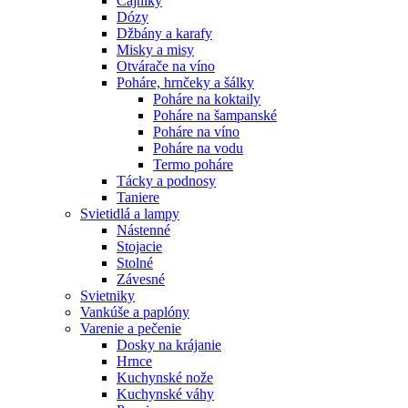
Čajníky
Dózy
Džbány a karafy
Misky a misy
Otvárače na víno
Poháre, hrnčeky a šálky
Poháre na koktaily
Poháre na šampanské
Poháre na víno
Poháre na vodu
Termo poháre
Tácky a podnosy
Taniere
Svietidlá a lampy
Nástenné
Stojacie
Stolné
Závesné
Svietniky
Vankúše a paplóny
Varenie a pečenie
Dosky na krájanie
Hrnce
Kuchynské nože
Kuchynské váhy