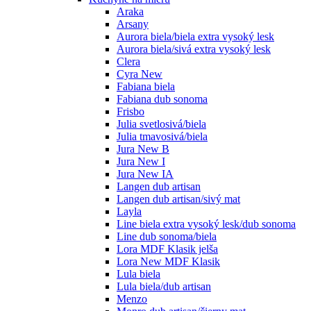
Araka
Arsany
Aurora biela/biela extra vysoký lesk
Aurora biela/sivá extra vysoký lesk
Clera
Cyra New
Fabiana biela
Fabiana dub sonoma
Frisbo
Julia svetlosivá/biela
Julia tmavosivá/biela
Jura New B
Jura New I
Jura New IA
Langen dub artisan
Langen dub artisan/sivý mat
Layla
Line biela extra vysoký lesk/dub sonoma
Line dub sonoma/biela
Lora MDF Klasik jelša
Lora New MDF Klasik
Lula biela
Lula biela/dub artisan
Menzo