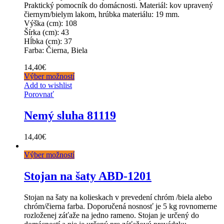
Praktický pomocník do domácnosti. Materiál: kov upravený
čiernym/bielym lakom, hrúbka materiálu: 19 mm.
Výška (cm): 108
Šírka (cm): 43
Hĺbka (cm): 37
Farba: Čierna, Biela
14,40
€
Výber možností
Add to wishlist
Porovnať
Nemý sluha 81119
14,40
€
Výber možností
Stojan na šaty ABD-1201
Stojan na šaty na kolieskach v prevedení chróm /biela alebo
chróm/čierna farba. Doporučená nosnosť je 5 kg rovnomerne
rozloženej záťaže na jedno rameno. Stojan je určený do