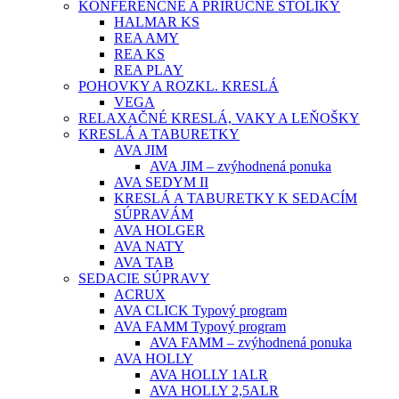
KONFERENČNÉ A PRÍRUČNÉ STOLÍKY
HALMAR KS
REA AMY
REA KS
REA PLAY
POHOVKY A ROZKL. KRESLÁ
VEGA
RELAXAČNÉ KRESLÁ, VAKY A LEŇOŠKY
KRESLÁ A TABURETKY
AVA JIM
AVA JIM – zvýhodnená ponuka
AVA SEDYM II
KRESLÁ A TABURETKY K SEDACÍM
SÚPRAVÁM
AVA HOLGER
AVA NATY
AVA TAB
SEDACIE SÚPRAVY
ACRUX
AVA CLICK Typový program
AVA FAMM Typový program
AVA FAMM – zvýhodnená ponuka
AVA HOLLY
AVA HOLLY 1ALR
AVA HOLLY 2,5ALR