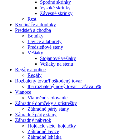
Spodné skrinky
Vysoké skrinky
Závesné skrinky
Rest
Kvetináče a doplnky
Predsieň a chodba
Botníky
Lavice a taburety
Predsieňové steny
Vešiaky
Stojanové vešiaky
Vešiaky na stenu
Regály a police
Regály
Rozbalený tovar/Poškodený tovar
Iba rozbalený nový tovar – zľava 5%
Vianoce
Vianočné stolovanie
Záhradné domčeky a prístrešky
Záhradné párty stany
Záhradné párty stany
Záhradný nábytok
Hojdacie siete, hojdačky
Záhradné lavice
Záhradné lehátka