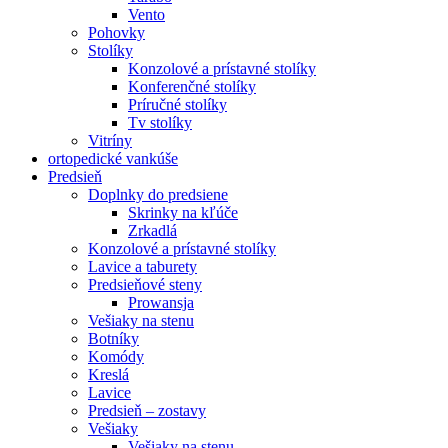
Vento
Pohovky
Stolíky
Konzolové a prístavné stolíky
Konferenčné stolíky
Príručné stolíky
Tv stolíky
Vitríny
ortopedické vankúše
Predsieň
Doplnky do predsiene
Skrinky na kľúče
Zrkadlá
Konzolové a prístavné stolíky
Lavice a taburety
Predsieňové steny
Prowansja
Vešiaky na stenu
Botníky
Komódy
Kreslá
Lavice
Predsieň – zostavy
Vešiaky
Vešiaky na stenu