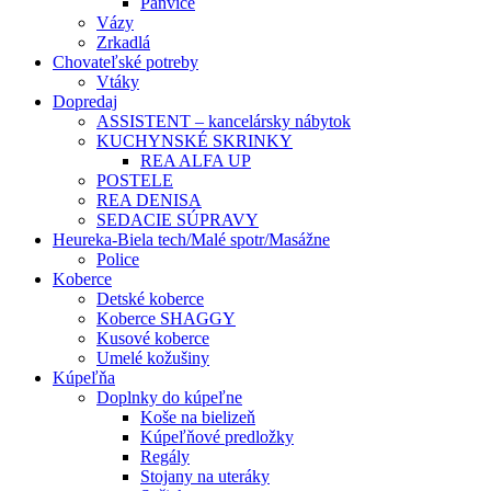
Panvice
Vázy
Zrkadlá
Chovateľské potreby
Vtáky
Dopredaj
ASSISTENT – kancelársky nábytok
KUCHYNSKÉ SKRINKY
REA ALFA UP
POSTELE
REA DENISA
SEDACIE SÚPRAVY
Heureka-Biela tech/Malé spotr/Masážne
Police
Koberce
Detské koberce
Koberce SHAGGY
Kusové koberce
Umelé kožušiny
Kúpeľňa
Doplnky do kúpeľne
Koše na bielizeň
Kúpeľňové predložky
Regály
Stojany na uteráky