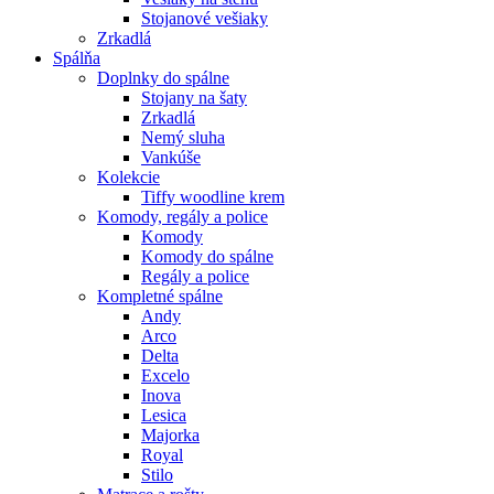
Stojanové vešiaky
Zrkadlá
Spálňa
Doplnky do spálne
Stojany na šaty
Zrkadlá
Nemý sluha
Vankúše
Kolekcie
Tiffy woodline krem
Komody, regály a police
Komody
Komody do spálne
Regály a police
Kompletné spálne
Andy
Arco
Delta
Excelo
Inova
Lesica
Majorka
Royal
Stilo