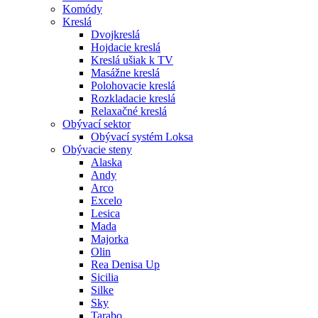
Komódy
Kreslá
Dvojkreslá
Hojdacie kreslá
Kreslá ušiak k TV
Masážne kreslá
Polohovacie kreslá
Rozkladacie kreslá
Relaxačné kreslá
Obývací sektor
Obývací systém Loksa
Obývacie steny
Alaska
Andy
Arco
Excelo
Lesica
Mada
Majorka
Olin
Rea Denisa Up
Sicilia
Silke
Sky
Tarabo