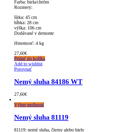
Farba: biela/chróm
Rozmery:
šírka: 45 cm
hĺbka: 28 cm
výška: 106 cm
Dodávané v demonte
Hmotnosť: 4 kg
27,60
€
Pridať do košíka
Add to wishlist
Porovnať
Nemý sluha 84186 WT
27,60
€
Výber možností
Nemý sluha 81119
81119: nemý sluha, čierny alebo biely