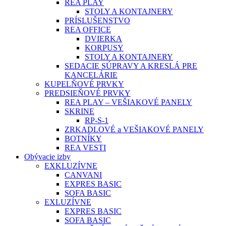
REA PLAY
STOLY A KONTAJNERY
PRÍSLUŠENSTVO
REA OFFICE
DVIERKA
KORPUSY
STOLY A KONTAJNERY
SEDACIE SÚPRAVY A KRESLÁ PRE
KANCELÁRIE
KUPELŇOVÉ PRVKY
PREDSIEŇOVÉ PRVKY
REA PLAY – VEŠIAKOVÉ PANELY
SKRINE
RP-S-1
ZRKADLOVÉ a VEŠIAKOVÉ PANELY
BOTNÍKY
REA VESTI
Obývacie izby
EXKLUZÍVNE
CANVANI
EXPRES BASIC
SOFA BASIC
EXLUZÍVNE
EXPRES BASIC
SOFA BASIC