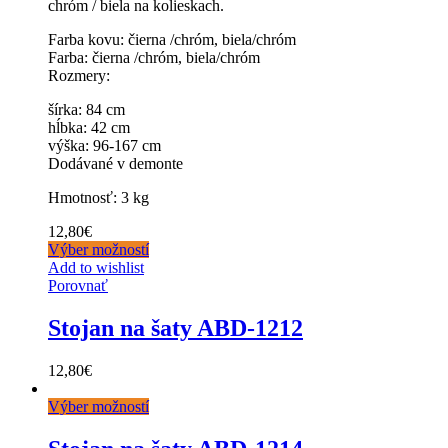
chróm / biela na kolieskach.
Farba kovu: čierna /chróm, biela/chróm
Farba: čierna /chróm, biela/chróm
Rozmery:
šírka: 84 cm
hĺbka: 42 cm
výška: 96-167 cm
Dodávané v demonte
Hmotnosť: 3 kg
12,80
€
Výber možností
Add to wishlist
Porovnať
Stojan na šaty ABD-1212
12,80
€
Výber možností