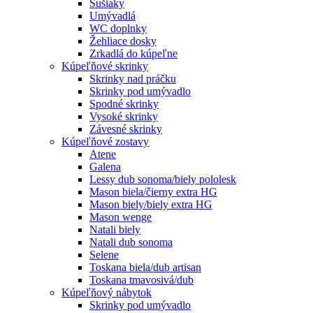
Sušiaky
Umývadlá
WC doplnky
Žehliace dosky
Zrkadlá do kúpeľne
Kúpeľňové skrinky
Skrinky nad práčku
Skrinky pod umývadlo
Spodné skrinky
Vysoké skrinky
Závesné skrinky
Kúpeľňové zostavy
Atene
Galena
Lessy dub sonoma/biely pololesk
Mason biela/čierny extra HG
Mason biely/biely extra HG
Mason wenge
Natali biely
Natali dub sonoma
Selene
Toskana biela/dub artisan
Toskana tmavosivá/dub
Kúpeľňový nábytok
Skrinky pod umývadlo