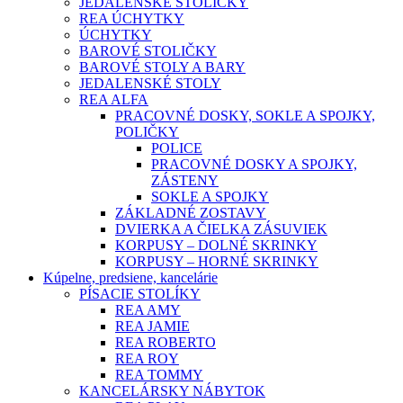
JEDALENSKÉ STOLIČKY
REA ÚCHYTKY
ÚCHYTKY
BAROVÉ STOLIČKY
BAROVÉ STOLY A BARY
JEDALENSKÉ STOLY
REA ALFA
PRACOVNÉ DOSKY, SOKLE A SPOJKY,
POLIČKY
POLICE
PRACOVNÉ DOSKY A SPOJKY,
ZÁSTENY
SOKLE A SPOJKY
ZÁKLADNÉ ZOSTAVY
DVIERKA A ČIELKA ZÁSUVIEK
KORPUSY – DOLNÉ SKRINKY
KORPUSY – HORNÉ SKRINKY
Kúpelne, predsiene, kancelárie
PÍSACIE STOLÍKY
REA AMY
REA JAMIE
REA ROBERTO
REA ROY
REA TOMMY
KANCELÁRSKY NÁBYTOK