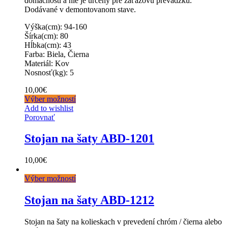
domácností a nie je určený pre záťažovú prevádzku.
Dodávané v demontovanom stave.
Výška(cm): 94-160
Šírka(cm): 80
Hĺbka(cm): 43
Farba: Biela, Čierna
Materiál: Kov
Nosnosť(kg): 5
10,00
€
Výber možností
Add to wishlist
Porovnať
Stojan na šaty ABD-1201
10,00
€
Výber možností
Stojan na šaty ABD-1212
Stojan na šaty na kolieskach v prevedení chróm / čierna alebo