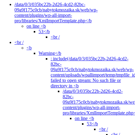
/data/0/3/035bc22b-2d26-4cd2-82bc-
09a9f175c0cb/nabytokmozaika.sk/web/wp-
content/plugins/wp-all-import-
pro/libraries/XmlImportTemplate.php</b
on line <b
53</b
<br /
<br /
<b
Warning</b
: include(/data/0/3/035bc22b-2d26-4cd2-
82bc-
09a9f175c0cb/nabytokmozaika.sk/web/wp-
content/uploads/wpallimport/temp/tmpfile_i
failed to open stream: No such file or
directory in <b
/data/0/3/035bc22b-2d26-4cd2-
82bc-
09a9f175c0cb/nabytokmozaika.sk/we
content/plugins/wp-all-import-
pro/libraries/XmlImportTemplate.php
on line <b
53</b
<br /
<br /