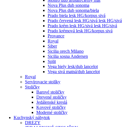
Monro dub artisan/čierny mat
Nova Plus dub sonoma
Nova Plus dub sonoma/biela
Prado biela lesk HG/korpus sivá
Prado červená lesk HG/sivá lesk HG/sivá
Prado krém lesk HG/sivá lesk HG/sivá
Prado krémová lesk HG/korpus sivá
Provance
Royal
Siber
Sicilia orech Milano
Sicilia sosna Andersen
Split
Vega biely lesk/dub lancelot
Vega sivá matná/dub lancelot
Royal
Servírovacie stolíky
Stoličky
Barové stoličky
Drevené stoličky
Jedálenské kreslá
Kovové stoličky
Moderné stoličky
Kuchynský nábytok
DREZY