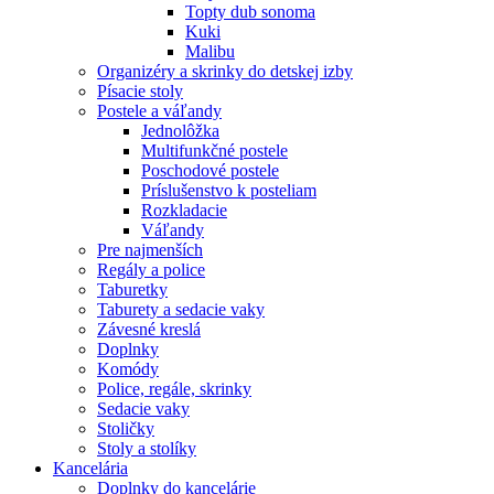
Topty dub sonoma
Kuki
Malibu
Organizéry a skrinky do detskej izby
Písacie stoly
Postele a váľandy
Jednolôžka
Multifunkčné postele
Poschodové postele
Príslušenstvo k posteliam
Rozkladacie
Váľandy
Pre najmenších
Regály a police
Taburetky
Taburety a sedacie vaky
Závesné kreslá
Doplnky
Komódy
Police, regále, skrinky
Sedacie vaky
Stoličky
Stoly a stolíky
Kancelária
Doplnky do kancelárie