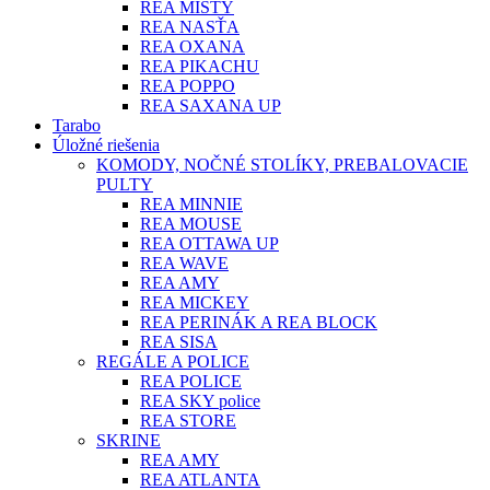
REA MISTY
REA NASŤA
REA OXANA
REA PIKACHU
REA POPPO
REA SAXANA UP
Tarabo
Úložné riešenia
KOMODY, NOČNÉ STOLÍKY, PREBALOVACIE
PULTY
REA MINNIE
REA MOUSE
REA OTTAWA UP
REA WAVE
REA AMY
REA MICKEY
REA PERINÁK A REA BLOCK
REA SISA
REGÁLE A POLICE
REA POLICE
REA SKY police
REA STORE
SKRINE
REA AMY
REA ATLANTA