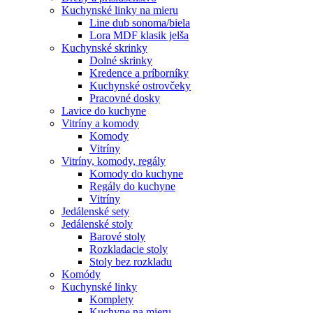
Kuchynské linky na mieru
Line dub sonoma/biela
Lora MDF klasik jelša
Kuchynské skrinky
Dolné skrinky
Kredence a príborníky
Kuchynské ostrovčeky
Pracovné dosky
Lavice do kuchyne
Vitríny a komody
Komody
Vitríny
Vitríny, komody, regály
Komody do kuchyne
Regály do kuchyne
Vitríny
Jedálenské sety
Jedálenské stoly
Barové stoly
Rozkladacie stoly
Stoly bez rozkladu
Komódy
Kuchynské linky
Komplety
Kuchyne na mieru