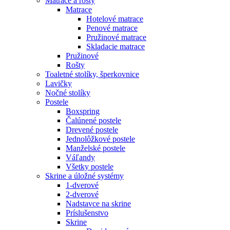
Matrace a rošty
Matrace
Hotelové matrace
Penové matrace
Pružinové matrace
Skladacie matrace
Pružinové
Rošty
Toaletné stolíky, šperkovnice
Lavičky
Nočné stolíky
Postele
Boxspring
Čalúnené postele
Drevené postele
Jednolôžkové postele
Manželské postele
Váľandy
Všetky postele
Skrine a úložné systémy
1-dverové
2-dverové
Nadstavce na skrine
Príslušenstvo
Skrine