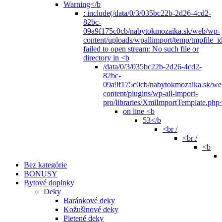
Warning</b
: include(/data/0/3/035bc22b-2d26-4cd2-
82bc-
09a9f175c0cb/nabytokmozaika.sk/web/wp-
content/uploads/wpallimport/temp/tmpfile_i
failed to open stream: No such file or
directory in <b
/data/0/3/035bc22b-2d26-4cd2-
82bc-
09a9f175c0cb/nabytokmozaika.sk/we
content/plugins/wp-all-import-
pro/libraries/XmlImportTemplate.php
on line <b
53</b
<br /
<br /
<b
Bez kategórie
BONUSY
Bytové doplnky
Deky
Baránkové deky
Kožušinové deky
Pletené deky