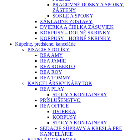
PRACOVNÉ DOSKY A SPOJKY,
ZÁSTENY
SOKLE A SPOJKY
ZÁKLADNÉ ZOSTAVY
DVIERKA A ČIELKA ZÁSUVIEK
KORPUSY – DOLNÉ SKRINKY
KORPUSY – HORNÉ SKRINKY
Kúpelne, predsiene, kancelárie
PÍSACIE STOLÍKY
REA AMY
REA JAMIE
REA ROBERTO
REA ROY
REA TOMMY
KANCELÁRSKY NÁBYTOK
REA PLAY
STOLY A KONTAJNERY
PRÍSLUŠENSTVO
REA OFFICE
DVIERKA
KORPUSY
STOLY A KONTAJNERY
SEDACIE SÚPRAVY A KRESLÁ PRE
KANCELÁRIE
KUPELŇOVÉ PRVKY