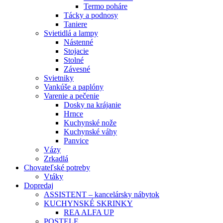
Termo poháre
Tácky a podnosy
Taniere
Svietidlá a lampy
Nástenné
Stojacie
Stolné
Závesné
Svietniky
Vankúše a paplóny
Varenie a pečenie
Dosky na krájanie
Hrnce
Kuchynské nože
Kuchynské váhy
Panvice
Vázy
Zrkadlá
Chovateľské potreby
Vtáky
Dopredaj
ASSISTENT – kancelársky nábytok
KUCHYNSKÉ SKRINKY
REA ALFA UP
POSTELE