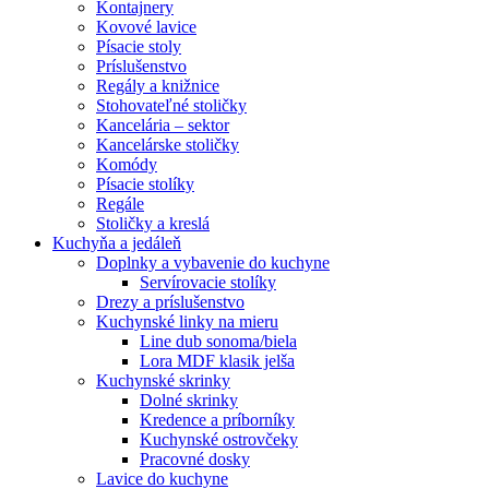
Kontajnery
Kovové lavice
Písacie stoly
Príslušenstvo
Regály a knižnice
Stohovateľné stoličky
Kancelária – sektor
Kancelárske stoličky
Komódy
Písacie stolíky
Regále
Stoličky a kreslá
Kuchyňa a jedáleň
Doplnky a vybavenie do kuchyne
Servírovacie stolíky
Drezy a príslušenstvo
Kuchynské linky na mieru
Line dub sonoma/biela
Lora MDF klasik jelša
Kuchynské skrinky
Dolné skrinky
Kredence a príborníky
Kuchynské ostrovčeky
Pracovné dosky
Lavice do kuchyne