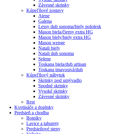
Závesné skrinky
Kúpeľňové zostavy
Atene
Galena
Lessy dub sonoma/biely pololesk
Mason biela/čierny extra HG
Mason biely/biely extra HG
Mason wenge
Natali biely
Natali dub sonoma
Selene
Toskana biela/dub artisan
Toskana tmavosivá/dub
Kúpeľňový nábytok
Skrinky pod umývadlo
Spodné skrinky
Vysoké skrinky
Závesné skrinky
Rest
Kvetináče a doplnky
Predsieň a chodba
Botníky
Lavice a taburety
Predsieňové steny