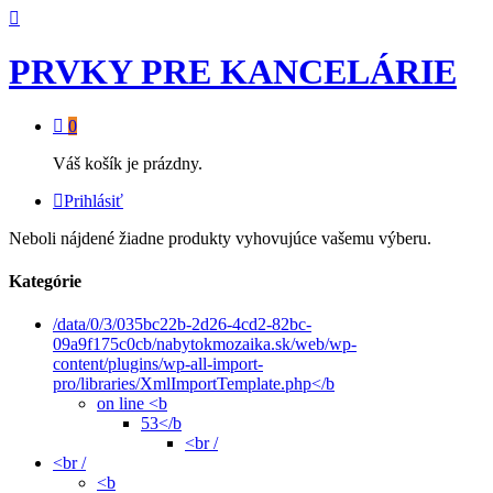
PRVKY PRE KANCELÁRIE
0
Váš košík je prázdny.
Prihlásiť
Neboli nájdené žiadne produkty vyhovujúce vašemu výberu.
Kategórie
/data/0/3/035bc22b-2d26-4cd2-82bc-
09a9f175c0cb/nabytokmozaika.sk/web/wp-
content/plugins/wp-all-import-
pro/libraries/XmlImportTemplate.php</b
on line <b
53</b
<br /
<br /
<b