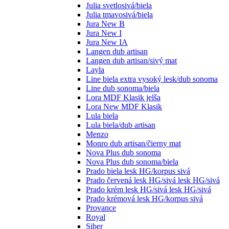
Julia svetlosivá/biela
Julia tmavosivá/biela
Jura New B
Jura New I
Jura New IA
Langen dub artisan
Langen dub artisan/sivý mat
Layla
Line biela extra vysoký lesk/dub sonoma
Line dub sonoma/biela
Lora MDF Klasik jelša
Lora New MDF Klasik
Lula biela
Lula biela/dub artisan
Menzo
Monro dub artisan/čierny mat
Nova Plus dub sonoma
Nova Plus dub sonoma/biela
Prado biela lesk HG/korpus sivá
Prado červená lesk HG/sivá lesk HG/sivá
Prado krém lesk HG/sivá lesk HG/sivá
Prado krémová lesk HG/korpus sivá
Provance
Royal
Siber