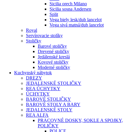
Sicilia orech Milano
Sicilia sosna Andersen
Split
Vega biely lesk/dub lancelot
Vega sivá matná/dub lancelot
Royal
Servírovacie stolíky
Stoličky
Barové stoličky
Drevené stoličky
Jedálenské kreslá
Kovové stoličky
Moderné stoličky
Kuchynský nábytok
DREZY
JEDALENSKÉ STOLIČKY
REA ÚCHYTKY
ÚCHYTKY
BAROVÉ STOLIČKY
BAROVÉ STOLY A BARY
JEDALENSKÉ STOLY
REA ALFA
PRACOVNÉ DOSKY, SOKLE A SPOJKY,
POLIČKY
POLICE