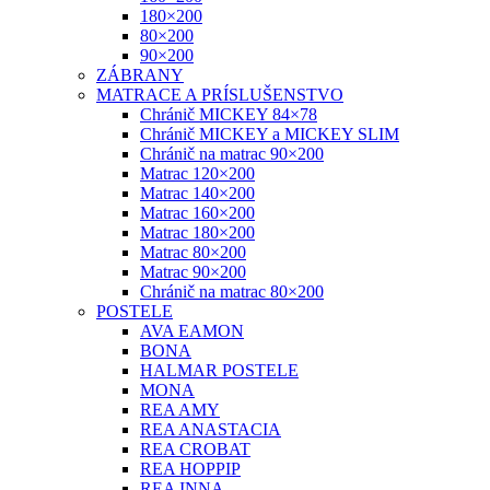
180×200
80×200
90×200
ZÁBRANY
MATRACE A PRÍSLUŠENSTVO
Chránič MICKEY 84×78
Chránič MICKEY a MICKEY SLIM
Chránič na matrac 90×200
Matrac 120×200
Matrac 140×200
Matrac 160×200
Matrac 180×200
Matrac 80×200
Matrac 90×200
Chránič na matrac 80×200
POSTELE
AVA EAMON
BONA
HALMAR POSTELE
MONA
REA AMY
REA ANASTACIA
REA CROBAT
REA HOPPIP
REA INNA