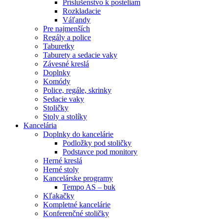
Príslušenstvo k posteliam
Rozkladacie
Váľandy
Pre najmenších
Regály a police
Taburetky
Taburety a sedacie vaky
Závesné kreslá
Doplnky
Komódy
Police, regále, skrinky
Sedacie vaky
Stoličky
Stoly a stolíky
Kancelária
Doplnky do kancelárie
Podložky pod stoličky
Podstavce pod monitory
Herné kreslá
Herné stoly
Kancelárske programy
Tempo AS – buk
Kľakačky
Kompletné kancelárie
Konferenčné stoličky