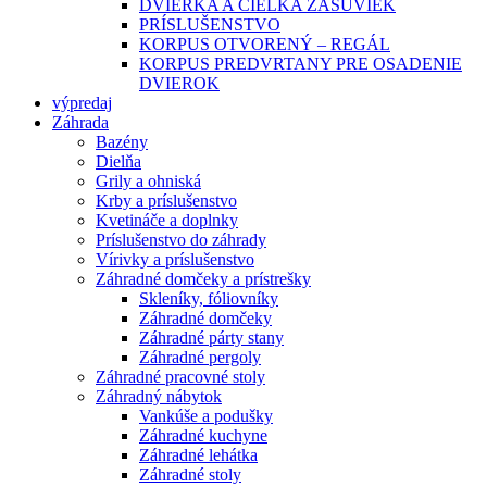
DVIERKA A ČIELKA ZÁSUVIEK
PRÍSLUŠENSTVO
KORPUS OTVORENÝ – REGÁL
KORPUS PREDVRTANY PRE OSADENIE
DVIEROK
výpredaj
Záhrada
Bazény
Dielňa
Grily a ohniská
Krby a príslušenstvo
Kvetináče a doplnky
Príslušenstvo do záhrady
Vírivky a príslušenstvo
Záhradné domčeky a prístrešky
Skleníky, fóliovníky
Záhradné domčeky
Záhradné párty stany
Záhradné pergoly
Záhradné pracovné stoly
Záhradný nábytok
Vankúše a podušky
Záhradné kuchyne
Záhradné lehátka
Záhradné stoly