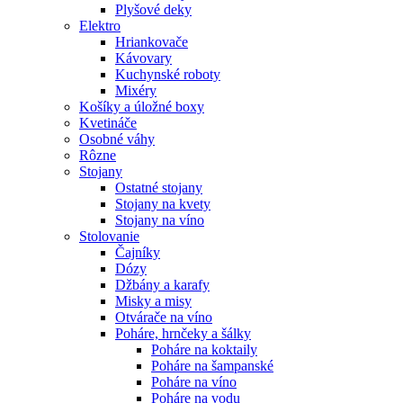
Plyšové deky
Elektro
Hriankovače
Kávovary
Kuchynské roboty
Mixéry
Košíky a úložné boxy
Kvetináče
Osobné váhy
Rôzne
Stojany
Ostatné stojany
Stojany na kvety
Stojany na víno
Stolovanie
Čajníky
Dózy
Džbány a karafy
Misky a misy
Otvárače na víno
Poháre, hrnčeky a šálky
Poháre na koktaily
Poháre na šampanské
Poháre na víno
Poháre na vodu