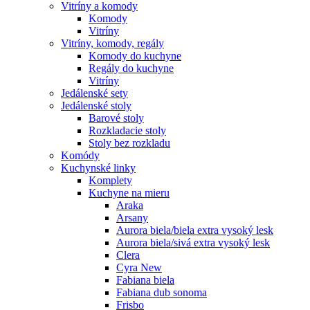
Vitríny a komody
Komody
Vitríny
Vitríny, komody, regály
Komody do kuchyne
Regály do kuchyne
Vitríny
Jedálenské sety
Jedálenské stoly
Barové stoly
Rozkladacie stoly
Stoly bez rozkladu
Komódy
Kuchynské linky
Komplety
Kuchyne na mieru
Araka
Arsany
Aurora biela/biela extra vysoký lesk
Aurora biela/sivá extra vysoký lesk
Clera
Cyra New
Fabiana biela
Fabiana dub sonoma
Frisbo