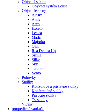
Obývací sektor
Obývací systém Loksa
Obývacie steny
Alaska
Andy
Arco
Excelo
Lesica
Mada
Majorka
Olin
Rea Denisa Up
Sicilia
Silke
Sky
Tarabo
Vento
Pohovky
Stolíky
Konzolové a prístavné stolíky
Konferenčné stolíky
Príručné stolíky
Tv stolíky
Vitríny
ortopedické vankúše