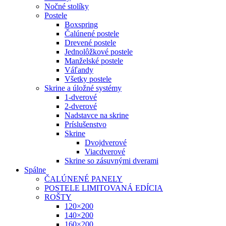
Nočné stolíky
Postele
Boxspring
Čalúnené postele
Drevené postele
Jednolôžkové postele
Manželské postele
Váľandy
Všetky postele
Skrine a úložné systémy
1-dverové
2-dverové
Nadstavce na skrine
Príslušenstvo
Skrine
Dvojdverové
Viacdverové
Skrine so zásuvnými dverami
Spálne
ČALÚNENÉ PANELY
POSTELE LIMITOVANÁ EDÍCIA
ROŠTY
120×200
140×200
160×200