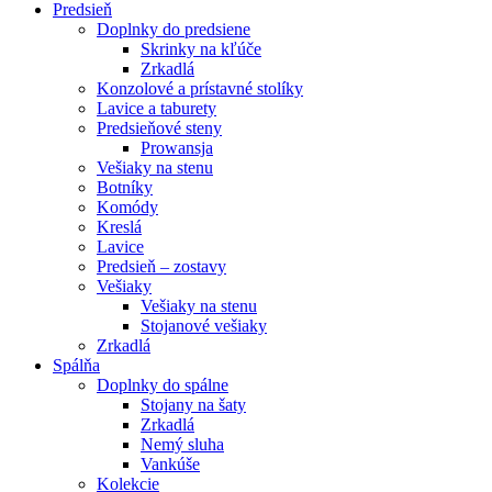
Predsieň
Doplnky do predsiene
Skrinky na kľúče
Zrkadlá
Konzolové a prístavné stolíky
Lavice a taburety
Predsieňové steny
Prowansja
Vešiaky na stenu
Botníky
Komódy
Kreslá
Lavice
Predsieň – zostavy
Vešiaky
Vešiaky na stenu
Stojanové vešiaky
Zrkadlá
Spálňa
Doplnky do spálne
Stojany na šaty
Zrkadlá
Nemý sluha
Vankúše
Kolekcie