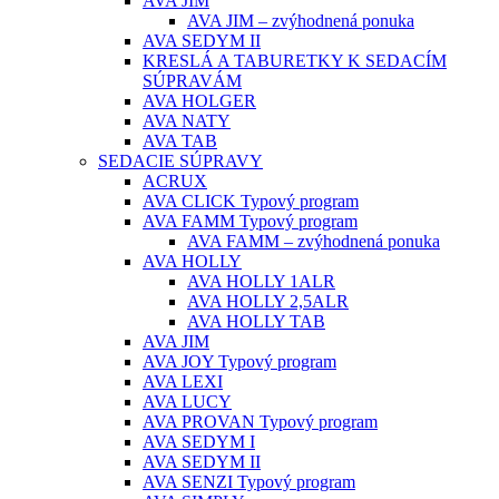
AVA JIM
AVA JIM – zvýhodnená ponuka
AVA SEDYM II
KRESLÁ A TABURETKY K SEDACÍM
SÚPRAVÁM
AVA HOLGER
AVA NATY
AVA TAB
SEDACIE SÚPRAVY
ACRUX
AVA CLICK Typový program
AVA FAMM Typový program
AVA FAMM – zvýhodnená ponuka
AVA HOLLY
AVA HOLLY 1ALR
AVA HOLLY 2,5ALR
AVA HOLLY TAB
AVA JIM
AVA JOY Typový program
AVA LEXI
AVA LUCY
AVA PROVAN Typový program
AVA SEDYM I
AVA SEDYM II
AVA SENZI Typový program