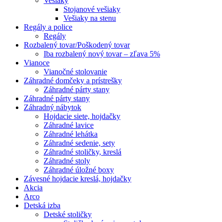
Vešiaky
Stojanové vešiaky
Vešiaky na stenu
Regály a police
Regály
Rozbalený tovar/Poškodený tovar
Iba rozbalený nový tovar – zľava 5%
Vianoce
Vianočné stolovanie
Záhradné domčeky a prístrešky
Záhradné párty stany
Záhradné párty stany
Záhradný nábytok
Hojdacie siete, hojdačky
Záhradné lavice
Záhradné lehátka
Záhradné sedenie, sety
Záhradné stoličky, kreslá
Záhradné stoly
Záhradné úložné boxy
Závesné hojdacie kreslá, hojdačky
Akcia
Arco
Detská izba
Detské stoličky