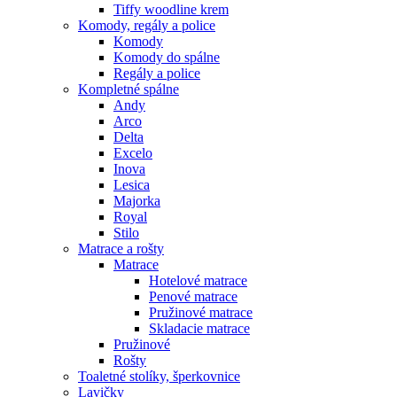
Tiffy woodline krem
Komody, regály a police
Komody
Komody do spálne
Regály a police
Kompletné spálne
Andy
Arco
Delta
Excelo
Inova
Lesica
Majorka
Royal
Stilo
Matrace a rošty
Matrace
Hotelové matrace
Penové matrace
Pružinové matrace
Skladacie matrace
Pružinové
Rošty
Toaletné stolíky, šperkovnice
Lavičky