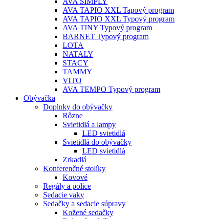
AVA SIMPLY
AVA TAPIO XXL Tapový program
AVA TAPIO XXL Typový program
AVA TINY Typový program
BARNET Typový program
LOTA
NATALY
STACY
TAMMY
VITO
AVA TEMPO Typový program
Obývačka
Doplnky do obývačky
Rôzne
Svietidlá a lampy
LED svietidlá
Svietidlá do obývačky
LED svietidlá
Zrkadlá
Konferenčné stolíky
Kovové
Regály a police
Sedacie vaky
Sedačky a sedacie súpravy
Kožené sedačky