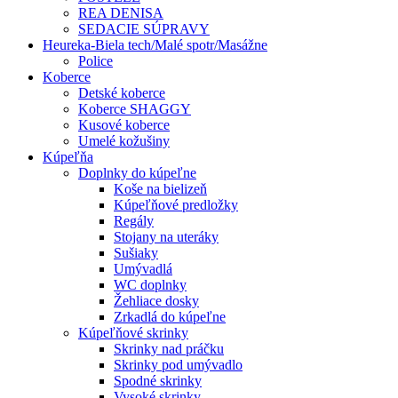
REA DENISA
SEDACIE SÚPRAVY
Heureka-Biela tech/Malé spotr/Masážne
Police
Koberce
Detské koberce
Koberce SHAGGY
Kusové koberce
Umelé kožušiny
Kúpeľňa
Doplnky do kúpeľne
Koše na bielizeň
Kúpeľňové predložky
Regály
Stojany na uteráky
Sušiaky
Umývadlá
WC doplnky
Žehliace dosky
Zrkadlá do kúpeľne
Kúpeľňové skrinky
Skrinky nad práčku
Skrinky pod umývadlo
Spodné skrinky
Vysoké skrinky