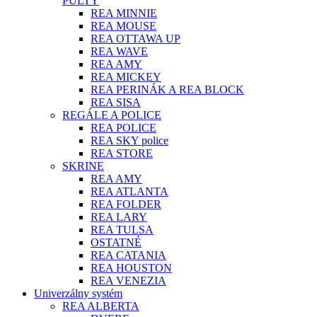
PULTY
REA MINNIE
REA MOUSE
REA OTTAWA UP
REA WAVE
REA AMY
REA MICKEY
REA PERINÁK A REA BLOCK
REA SISA
REGÁLE A POLICE
REA POLICE
REA SKY police
REA STORE
SKRINE
REA AMY
REA ATLANTA
REA FOLDER
REA LARY
REA TULSA
OSTATNÉ
REA CATANIA
REA HOUSTON
REA VENEZIA
Univerzálny systém
REA ALBERTA