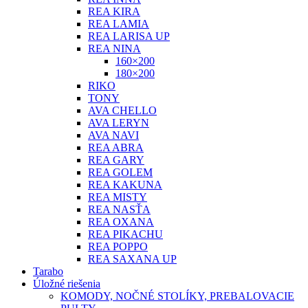
REA KIRA
REA LAMIA
REA LARISA UP
REA NINA
160×200
180×200
RIKO
TONY
AVA CHELLO
AVA LERYN
AVA NAVI
REA ABRA
REA GARY
REA GOLEM
REA KAKUNA
REA MISTY
REA NASŤA
REA OXANA
REA PIKACHU
REA POPPO
REA SAXANA UP
Tarabo
Úložné riešenia
KOMODY, NOČNÉ STOLÍKY, PREBALOVACIE