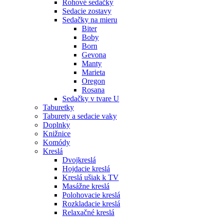
Rohové sedačky
Sedacie zostavy
Sedačky na mieru
Biter
Boby
Born
Gevona
Manty
Marieta
Oregon
Rosana
Sedačky v tvare U
Taburetky
Taburety a sedacie vaky
Doplnky
Knižnice
Komódy
Kreslá
Dvojkreslá
Hojdacie kreslá
Kreslá ušiak k TV
Masážne kreslá
Polohovacie kreslá
Rozkladacie kreslá
Relaxačné kreslá