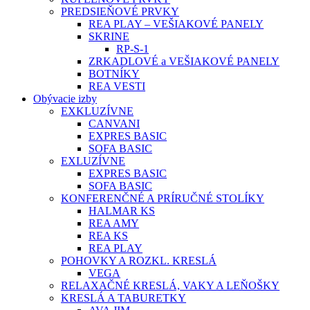
PREDSIEŇOVÉ PRVKY
REA PLAY – VEŠIAKOVÉ PANELY
SKRINE
RP-S-1
ZRKADLOVÉ a VEŠIAKOVÉ PANELY
BOTNÍKY
REA VESTI
Obývacie izby
EXKLUZÍVNE
CANVANI
EXPRES BASIC
SOFA BASIC
EXLUZÍVNE
EXPRES BASIC
SOFA BASIC
KONFERENČNÉ A PRÍRUČNÉ STOLÍKY
HALMAR KS
REA AMY
REA KS
REA PLAY
POHOVKY A ROZKL. KRESLÁ
VEGA
RELAXAČNÉ KRESLÁ, VAKY A LEŇOŠKY
KRESLÁ A TABURETKY