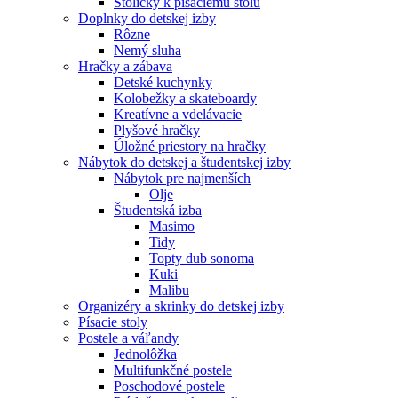
Stoličky k písaciemu stolu
Doplnky do detskej izby
Rôzne
Nemý sluha
Hračky a zábava
Detské kuchynky
Kolobežky a skateboardy
Kreatívne a vdelávacie
Plyšové hračky
Úložné priestory na hračky
Nábytok do detskej a študentskej izby
Nábytok pre najmenších
Olje
Študentská izba
Masimo
Tidy
Topty dub sonoma
Kuki
Malibu
Organizéry a skrinky do detskej izby
Písacie stoly
Postele a váľandy
Jednolôžka
Multifunkčné postele
Poschodové postele