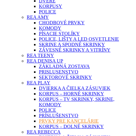
DVERE
KORPUSY
POLICE
REA AMY
CHODBOVÉ PRVKY
KOMODY
PÍSACIE STOLÍKY
POLICE, LIŠTY A LED OSVETLENIE
SKRINE A SPODNÉ SKRINKY
ZÁVESNÉ SKRINKY A VITRÍNY
REA TEENY
REA DENISA UP
ZÁKLADNÁ ZOSTAVA
PRISLUSENSTVO
SEKTOROVÉ SKRINKY
REA PLAY
DVIERKA A ČIELKA ZÁSUVIEK
KORPUS – HORNÉ SKRINKY
KORPUS – TV SKRINKY, SKRINE,
KOMODY
POLICE
PRÍSLUŠENSTVO
PRVKY PRE KANCELÁRIE
KORPUS – DOLNÉ SKRINKY
REA REBECCA