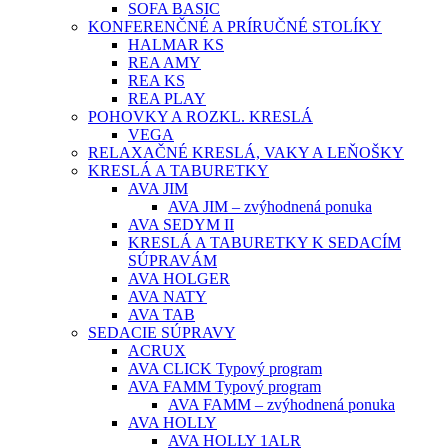
SOFA BASIC
KONFERENČNÉ A PRÍRUČNÉ STOLÍKY
HALMAR KS
REA AMY
REA KS
REA PLAY
POHOVKY A ROZKL. KRESLÁ
VEGA
RELAXAČNÉ KRESLÁ, VAKY A LEŇOŠKY
KRESLÁ A TABURETKY
AVA JIM
AVA JIM – zvýhodnená ponuka
AVA SEDYM II
KRESLÁ A TABURETKY K SEDACÍM
SÚPRAVÁM
AVA HOLGER
AVA NATY
AVA TAB
SEDACIE SÚPRAVY
ACRUX
AVA CLICK Typový program
AVA FAMM Typový program
AVA FAMM – zvýhodnená ponuka
AVA HOLLY
AVA HOLLY 1ALR