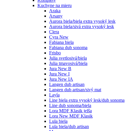
Komplety
Kuchyne na mieru
Araka
Arsany
Aurora biela/biela extra vysoký lesk
Aurora biela/sivá extra vysoký lesk
Clera
Cyra New
Fabiana biela
Fabiana dub sonoma
Frisbo
Julia svetlosivá/biela
Julia tmavosivá/biela
Jura New B
Jura New I
Jura New IA
Langen dub artisan
Langen dub artisan/sivý mat
Layla
Line biela extra vysoký lesk/dub sonoma
Line dub sonoma/biela
Lora MDF Klasik jelša
Lora New MDF Klasik
Lula biela
Lula biela/dub artisan