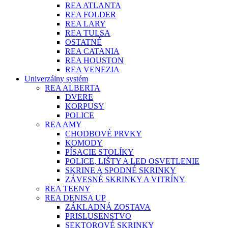
REA ATLANTA
REA FOLDER
REA LARY
REA TULSA
OSTATNÉ
REA CATANIA
REA HOUSTON
REA VENEZIA
Univerzálny systém
REA ALBERTA
DVERE
KORPUSY
POLICE
REA AMY
CHODBOVÉ PRVKY
KOMODY
PÍSACIE STOLÍKY
POLICE, LIŠTY A LED OSVETLENIE
SKRINE A SPODNÉ SKRINKY
ZÁVESNÉ SKRINKY A VITRÍNY
REA TEENY
REA DENISA UP
ZÁKLADNÁ ZOSTAVA
PRISLUSENSTVO
SEKTOROVÉ SKRINKY