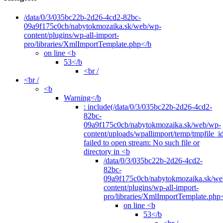
/data/0/3/035bc22b-2d26-4cd2-82bc-
09a9f175c0cb/nabytokmozaika.sk/web/wp-
content/plugins/wp-all-import-
pro/libraries/XmlImportTemplate.php</b
on line <b
53</b
<br /
<br /
<b
Warning</b
: include(/data/0/3/035bc22b-2d26-4cd2-
82bc-
09a9f175c0cb/nabytokmozaika.sk/web/wp-
content/uploads/wpallimport/temp/tmpfile_i
failed to open stream: No such file or
directory in <b
/data/0/3/035bc22b-2d26-4cd2-
82bc-
09a9f175c0cb/nabytokmozaika.sk/we
content/plugins/wp-all-import-
pro/libraries/XmlImportTemplate.php
on line <b
53</b