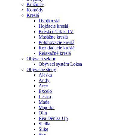
Knižnice
Komódy
Kreslá
Dvojkreslá
Hojdacie kreslá
Kreslá ušiak k TV
Masážne kreslá
Polohovacie kreslá
Rozkladacie kreslá
Relaxačné kreslá
Obývací sektor
Obývací systém Loksa
Obývacie steny
Alaska
Andy
Arco
Excelo
Lesica
Mada
Majorka
Olin
Rea Denisa Up
Sicilia
Silke
Sky