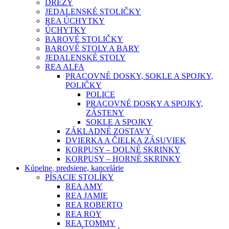
DREZY
JEDALENSKÉ STOLIČKY
REA ÚCHYTKY
ÚCHYTKY
BAROVÉ STOLIČKY
BAROVÉ STOLY A BARY
JEDALENSKÉ STOLY
REA ALFA
PRACOVNÉ DOSKY, SOKLE A SPOJKY,
POLIČKY
POLICE
PRACOVNÉ DOSKY A SPOJKY,
ZÁSTENY
SOKLE A SPOJKY
ZÁKLADNÉ ZOSTAVY
DVIERKA A ČIELKA ZÁSUVIEK
KORPUSY – DOLNÉ SKRINKY
KORPUSY – HORNÉ SKRINKY
Kúpelne, predsiene, kancelárie
PÍSACIE STOLÍKY
REA AMY
REA JAMIE
REA ROBERTO
REA ROY
REA TOMMY