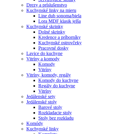
Drezy a príslušenstvo
Kuchynské linky na mieru
Line dub sonoma/biela
Lora MDF klasik jelša
Kuchynské skrinky
Dolné skrinky
Kredence a príborníky
Kuchynské ostrovčeky
Pracovné dosky
Lavice do kuchyne
Vitríny a komody
Komody
Vitríny
Vitríny, komody, regály
Komody do kuchyne
Regály do kuchyne
Vitríny
Jedálenské sety
Jedálenské stoly
Barové stoly
Rozkladacie stoly
Stoly bez rozkladu
Komódy
Kuchynské linky