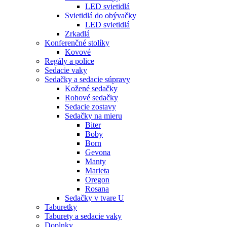
LED svietidlá
Svietidlá do obývačky
LED svietidlá
Zrkadlá
Konferenčné stolíky
Kovové
Regály a police
Sedacie vaky
Sedačky a sedacie súpravy
Kožené sedačky
Rohové sedačky
Sedacie zostavy
Sedačky na mieru
Biter
Boby
Born
Gevona
Manty
Marieta
Oregon
Rosana
Sedačky v tvare U
Taburetky
Taburety a sedacie vaky
Doplnky