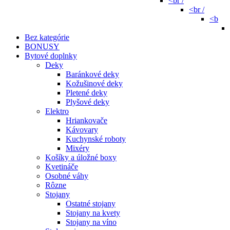
<br /
<br /
<b
Bez kategórie
BONUSY
Bytové doplnky
Deky
Baránkové deky
Kožušinové deky
Pletené deky
Plyšové deky
Elektro
Hriankovače
Kávovary
Kuchynské roboty
Mixéry
Košíky a úložné boxy
Kvetináče
Osobné váhy
Rôzne
Stojany
Ostatné stojany
Stojany na kvety
Stojany na víno