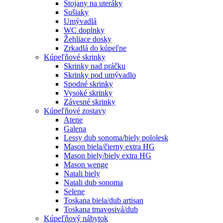
Stojany na uteráky
Sušiaky
Umývadlá
WC doplnky
Žehliace dosky
Zrkadlá do kúpeľne
Kúpeľňové skrinky
Skrinky nad práčku
Skrinky pod umývadlo
Spodné skrinky
Vysoké skrinky
Závesné skrinky
Kúpeľňové zostavy
Atene
Galena
Lessy dub sonoma/biely pololesk
Mason biela/čierny extra HG
Mason biely/biely extra HG
Mason wenge
Natali biely
Natali dub sonoma
Selene
Toskana biela/dub artisan
Toskana tmavosivá/dub
Kúpeľňový nábytok