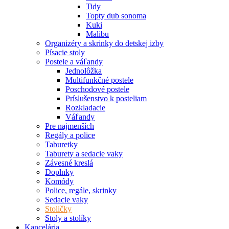
Tidy
Topty dub sonoma
Kuki
Malibu
Organizéry a skrinky do detskej izby
Písacie stoly
Postele a váľandy
Jednolôžka
Multifunkčné postele
Poschodové postele
Príslušenstvo k posteliam
Rozkladacie
Váľandy
Pre najmenších
Regály a police
Taburetky
Taburety a sedacie vaky
Závesné kreslá
Doplnky
Komódy
Police, regále, skrinky
Sedacie vaky
Stoličky
Stoly a stolíky
Kancelária