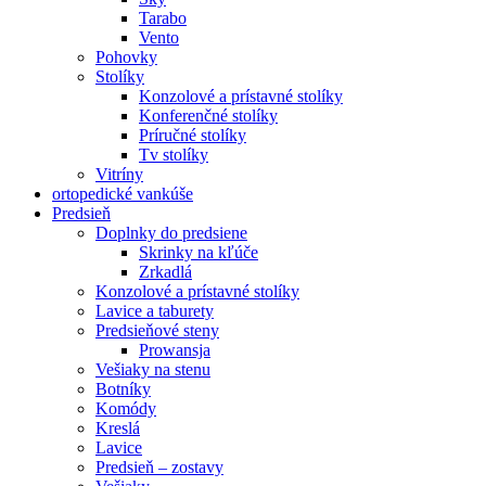
Tarabo
Vento
Pohovky
Stolíky
Konzolové a prístavné stolíky
Konferenčné stolíky
Príručné stolíky
Tv stolíky
Vitríny
ortopedické vankúše
Predsieň
Doplnky do predsiene
Skrinky na kľúče
Zrkadlá
Konzolové a prístavné stolíky
Lavice a taburety
Predsieňové steny
Prowansja
Vešiaky na stenu
Botníky
Komódy
Kreslá
Lavice
Predsieň – zostavy