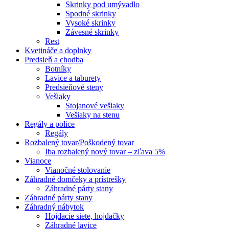
Skrinky pod umývadlo
Spodné skrinky
Vysoké skrinky
Závesné skrinky
Rest
Kvetináče a doplnky
Predsieň a chodba
Botníky
Lavice a taburety
Predsieňové steny
Vešiaky
Stojanové vešiaky
Vešiaky na stenu
Regály a police
Regály
Rozbalený tovar/Poškodený tovar
Iba rozbalený nový tovar – zľava 5%
Vianoce
Vianočné stolovanie
Záhradné domčeky a prístrešky
Záhradné párty stany
Záhradné párty stany
Záhradný nábytok
Hojdacie siete, hojdačky
Záhradné lavice