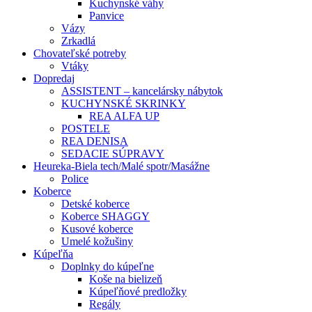
Kuchynské váhy
Panvice
Vázy
Zrkadlá
Chovateľské potreby
Vtáky
Dopredaj
ASSISTENT – kancelársky nábytok
KUCHYNSKÉ SKRINKY
REA ALFA UP
POSTELE
REA DENISA
SEDACIE SÚPRAVY
Heureka-Biela tech/Malé spotr/Masážne
Police
Koberce
Detské koberce
Koberce SHAGGY
Kusové koberce
Umelé kožušiny
Kúpeľňa
Doplnky do kúpeľne
Koše na bielizeň
Kúpeľňové predložky
Regály