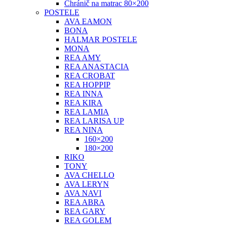
Chránič na matrac 80×200
POSTELE
AVA EAMON
BONA
HALMAR POSTELE
MONA
REA AMY
REA ANASTACIA
REA CROBAT
REA HOPPIP
REA INNA
REA KIRA
REA LAMIA
REA LARISA UP
REA NINA
160×200
180×200
RIKO
TONY
AVA CHELLO
AVA LERYN
AVA NAVI
REA ABRA
REA GARY
REA GOLEM