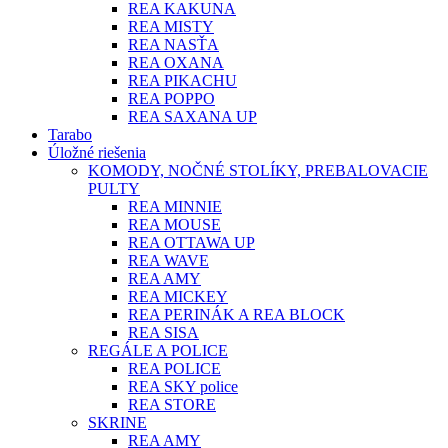
REA KAKUNA
REA MISTY
REA NASŤA
REA OXANA
REA PIKACHU
REA POPPO
REA SAXANA UP
Tarabo
Úložné riešenia
KOMODY, NOČNÉ STOLÍKY, PREBALOVACIE
PULTY
REA MINNIE
REA MOUSE
REA OTTAWA UP
REA WAVE
REA AMY
REA MICKEY
REA PERINÁK A REA BLOCK
REA SISA
REGÁLE A POLICE
REA POLICE
REA SKY police
REA STORE
SKRINE
REA AMY