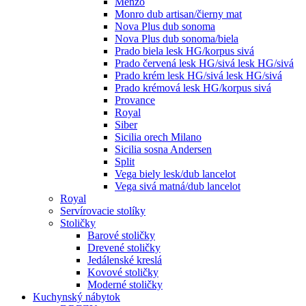
Menzo
Monro dub artisan/čierny mat
Nova Plus dub sonoma
Nova Plus dub sonoma/biela
Prado biela lesk HG/korpus sivá
Prado červená lesk HG/sivá lesk HG/sivá
Prado krém lesk HG/sivá lesk HG/sivá
Prado krémová lesk HG/korpus sivá
Provance
Royal
Siber
Sicilia orech Milano
Sicilia sosna Andersen
Split
Vega biely lesk/dub lancelot
Vega sivá matná/dub lancelot
Royal
Servírovacie stolíky
Stoličky
Barové stoličky
Drevené stoličky
Jedálenské kreslá
Kovové stoličky
Moderné stoličky
Kuchynský nábytok