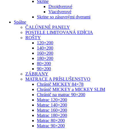
Skrine
Dvojdverové
Viacdverové
Skrine so zásuvnými dverami
Spálne
ČALÚNENÉ PANELY
POSTELE LIMITOVANÁ EDÍCIA
ROŠTY
120×200
140×200
160×200
180×200
80×200
90×200
ZÁBRANY
MATRACE A PRÍSLUŠENSTVO
Chránič MICKEY 84×78
Chránič MICKEY a MICKEY SLIM
Chránič na matrac 90×200
Matrac 120×200
Matrac 140×200
Matrac 160×200
Matrac 180×200
Matrac 80×200
Matrac 90×200