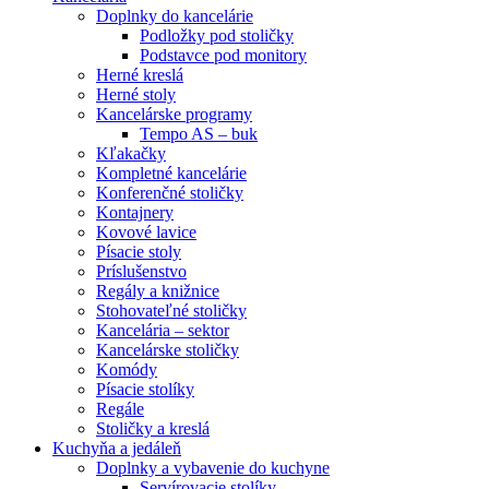
Doplnky do kancelárie
Podložky pod stoličky
Podstavce pod monitory
Herné kreslá
Herné stoly
Kancelárske programy
Tempo AS – buk
Kľakačky
Kompletné kancelárie
Konferenčné stoličky
Kontajnery
Kovové lavice
Písacie stoly
Príslušenstvo
Regály a knižnice
Stohovateľné stoličky
Kancelária – sektor
Kancelárske stoličky
Komódy
Písacie stolíky
Regále
Stoličky a kreslá
Kuchyňa a jedáleň
Doplnky a vybavenie do kuchyne
Servírovacie stolíky