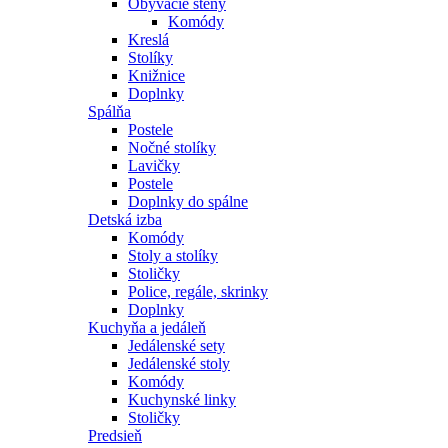
Obývacie steny
Komódy
Kreslá
Stolíky
Knižnice
Doplnky
Spálňa
Postele
Nočné stolíky
Lavičky
Postele
Doplnky do spálne
Detská izba
Komódy
Stoly a stolíky
Stoličky
Police, regále, skrinky
Doplnky
Kuchyňa a jedáleň
Jedálenské sety
Jedálenské stoly
Komódy
Kuchynské linky
Stoličky
Predsieň