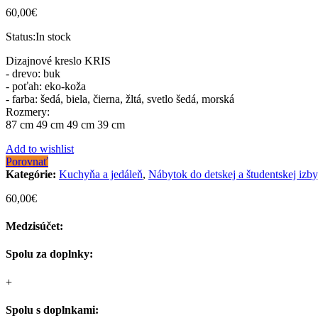
60,00
€
Status:
In stock
Dizajnové kreslo KRIS
- drevo: buk
- poťah: eko-koža
- farba: šedá, biela, čierna, žltá, svetlo šedá, morská
Rozmery:
87 cm 49 cm 49 cm 39 cm
Add to wishlist
Porovnať
Kategórie:
Kuchyňa a jedáleň
,
Nábytok do detskej a študentskej izby
60,00
€
Medzisúčet:
Spolu za doplnky:
+
Spolu s doplnkami: