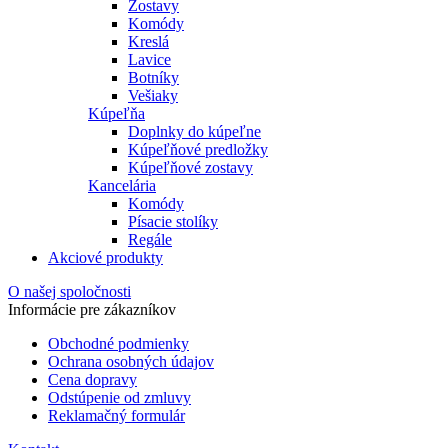
Zostavy
Komódy
Kreslá
Lavice
Botníky
Vešiaky
Kúpeľňa
Doplnky do kúpeľne
Kúpeľňové predložky
Kúpeľňové zostavy
Kancelária
Komódy
Písacie stolíky
Regále
Akciové produkty
O našej spoločnosti
Informácie pre zákazníkov
Obchodné podmienky
Ochrana osobných údajov
Cena dopravy
Odstúpenie od zmluvy
Reklamačný formulár