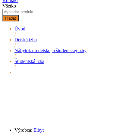
Kontakt
Všetko
Hladať
Úvod
/
Detská izba
/
Nábytok do detskej a študentskej izby
/
Študentská izba
/
Výrobca:
Elbyt