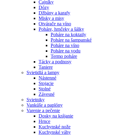
Čajníky
Dózy
Džbány a karafy
Misky a misy
Otvárače na víno
Poháre, hrnčeky a šálky
Poháre na koktaily
Poháre na šampanské
Poháre na víno
Poháre na vodu
Termo poháre
Tácky a podnosy
Taniere
Svietidlá a lampy
Nástenné
Stojacie
Stolné
Závesné
Svietniky
Vankúše a paplóny
Varenie a pečenie
Dosky na krájanie
Hrnce
Kuchynské nože
Kuchynské váhy