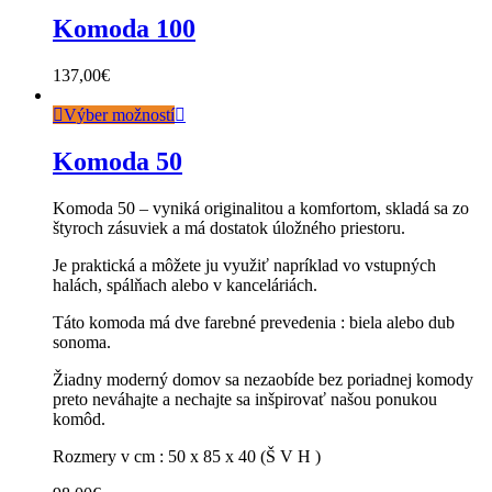
Komoda 100
137,00
€
Výber možností
Komoda 50
Komoda 50 – vyniká originalitou a komfortom, skladá sa zo
štyroch zásuviek a má dostatok úložného priestoru.
Je praktická a môžete ju využiť napríklad vo vstupných
halách, spálňach alebo v kanceláriách.
Táto komoda má dve farebné prevedenia : biela alebo dub
sonoma.
Žiadny moderný domov sa nezaobíde bez poriadnej komody
preto neváhajte a nechajte sa inšpirovať našou ponukou
komôd.
Rozmery v cm : 50 x 85 x 40 (Š V H )