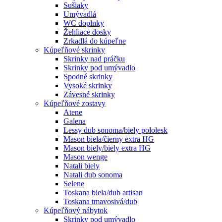
Sušiaky
Umývadlá
WC doplnky
Žehliace dosky
Zrkadlá do kúpeľne
Kúpeľňové skrinky
Skrinky nad práčku
Skrinky pod umývadlo
Spodné skrinky
Vysoké skrinky
Závesné skrinky
Kúpeľňové zostavy
Atene
Galena
Lessy dub sonoma/biely pololesk
Mason biela/čierny extra HG
Mason biely/biely extra HG
Mason wenge
Natali biely
Natali dub sonoma
Selene
Toskana biela/dub artisan
Toskana tmavosivá/dub
Kúpeľňový nábytok
Skrinky pod umývadlo