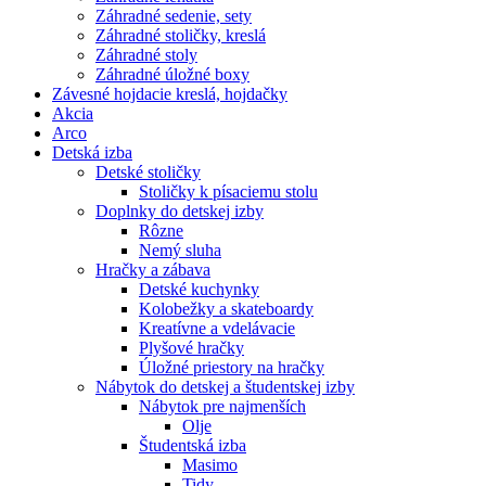
Záhradné sedenie, sety
Záhradné stoličky, kreslá
Záhradné stoly
Záhradné úložné boxy
Závesné hojdacie kreslá, hojdačky
Akcia
Arco
Detská izba
Detské stoličky
Stoličky k písaciemu stolu
Doplnky do detskej izby
Rôzne
Nemý sluha
Hračky a zábava
Detské kuchynky
Kolobežky a skateboardy
Kreatívne a vdelávacie
Plyšové hračky
Úložné priestory na hračky
Nábytok do detskej a študentskej izby
Nábytok pre najmenších
Olje
Študentská izba
Masimo
Tidy