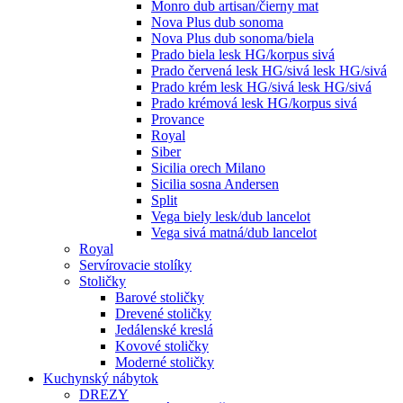
Monro dub artisan/čierny mat
Nova Plus dub sonoma
Nova Plus dub sonoma/biela
Prado biela lesk HG/korpus sivá
Prado červená lesk HG/sivá lesk HG/sivá
Prado krém lesk HG/sivá lesk HG/sivá
Prado krémová lesk HG/korpus sivá
Provance
Royal
Siber
Sicilia orech Milano
Sicilia sosna Andersen
Split
Vega biely lesk/dub lancelot
Vega sivá matná/dub lancelot
Royal
Servírovacie stolíky
Stoličky
Barové stoličky
Drevené stoličky
Jedálenské kreslá
Kovové stoličky
Moderné stoličky
Kuchynský nábytok
DREZY