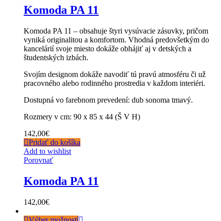
Komoda PA 11
Komoda PA 11 – obsahuje štyri vysúvacie zásuvky, pričom
vyniká originalitou a komfortom. Vhodná predovšetkým do
kancelárií svoje miesto dokáže obhájiť aj v detských a
študentských izbách.
Svojím designom dokáže navodiť tú pravú atmosféru či už
pracovného alebo rodinného prostredia v každom interiéri.
Dostupná vo farebnom prevedení: dub sonoma tmavý.
Rozmery v cm: 90 x 85 x 44 (Š V H)
142,00
€
Pridať do košíka
Add to wishlist
Porovnať
Komoda PA 11
142,00
€
Výber možností