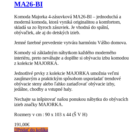
MA26-BI
Komoda Majorka 4-zásuvková MA26-BI – jednoduchá a
moderná komoda, ktorá vyniká originalitou a komfortom,
skladá sa zo štyroch zásuviek. Je vhodná do spální,
obývačiek, ale aj do detských izieb.
Jemné farebné prevedenie vytvára harmóniu Vášho domova.
Komody sú základným nábytkom každého moderného
interiéru, preto neváhajte a doplňte si obývaciu izbu komodou
z kolekcie MAJORKA.
Jednotlivé prvky z kolekcie MAJORKA umožnia veľmi
zaujímavým a praktickým spôsobom usporiadať trendové
obývacie steny alebo ľahko zariaďovať obývacie izby,
jedálne, chodby a vstupné haly.
Nechajte sa inšpirovať našou ponukou nábytku do obývacích
izieb značky MAJORKA.
Rozmery v cm : 90 x 103 x 44 (Š V H)
191,00
€
Pridať do košíka