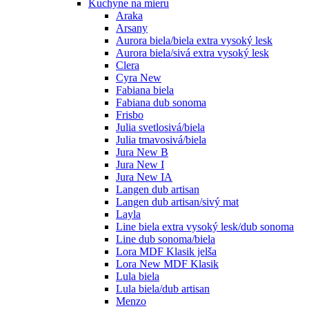
Kuchyne na mieru
Araka
Arsany
Aurora biela/biela extra vysoký lesk
Aurora biela/sivá extra vysoký lesk
Clera
Cyra New
Fabiana biela
Fabiana dub sonoma
Frisbo
Julia svetlosivá/biela
Julia tmavosivá/biela
Jura New B
Jura New I
Jura New IA
Langen dub artisan
Langen dub artisan/sivý mat
Layla
Line biela extra vysoký lesk/dub sonoma
Line dub sonoma/biela
Lora MDF Klasik jelša
Lora New MDF Klasik
Lula biela
Lula biela/dub artisan
Menzo