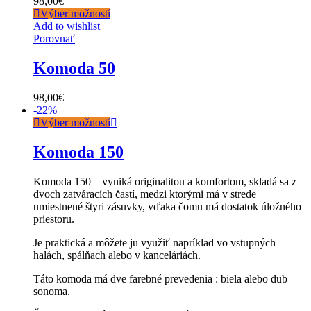
98,00
€
Výber možností
Add to wishlist
Porovnať
Komoda 50
98,00
€
-
22%
Výber možností
Komoda 150
Komoda 150 – vyniká originalitou a komfortom, skladá sa z
dvoch zatváracích častí, medzi ktorými má v strede
umiestnené štyri zásuvky, vďaka čomu má dostatok úložného
priestoru.
Je praktická a môžete ju využiť napríklad vo vstupných
halách, spálňach alebo v kanceláriách.
Táto komoda má dve farebné prevedenia : biela alebo dub
sonoma.