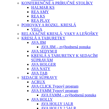
KONFERENČNÉ A PRÍRUČNÉ STOLÍKY
HALMAR KS
REA AMY
REA KS
REA PLAY
POHOVKY A ROZKL. KRESLÁ
VEGA
RELAXAČNÉ KRESLÁ, VAKY A LEŇOŠKY
KRESLÁ A TABURETKY
AVA JIM
AVA JIM – zvýhodnená ponuka
AVA SEDYM II
KRESLÁ A TABURETKY K SEDACÍM
SÚPRAVÁM
AVA HOLGER
AVA NATY
AVA TAB
SEDACIE SÚPRAVY
ACRUX
AVA CLICK Typový program
AVA FAMM Typový program
AVA FAMM – zvýhodnená ponuka
AVA HOLLY
AVA HOLLY 1ALR
AVA HOLLY 2,5ALR