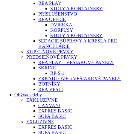
REA PLAY
STOLY A KONTAJNERY
PRÍSLUŠENSTVO
REA OFFICE
DVIERKA
KORPUSY
STOLY A KONTAJNERY
SEDACIE SÚPRAVY A KRESLÁ PRE
KANCELÁRIE
KUPELŇOVÉ PRVKY
PREDSIEŇOVÉ PRVKY
REA PLAY – VEŠIAKOVÉ PANELY
SKRINE
RP-S-1
ZRKADLOVÉ a VEŠIAKOVÉ PANELY
BOTNÍKY
REA VESTI
Obývacie izby
EXKLUZÍVNE
CANVANI
EXPRES BASIC
SOFA BASIC
EXLUZÍVNE
EXPRES BASIC
SOFA BASIC