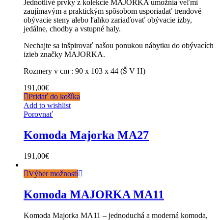
Jednotlivé prvky z kolekcie MAJORKA umožnia veľmi
zaujímavým a praktickým spôsobom usporiadať trendové
obývacie steny alebo ľahko zariaďovať obývacie izby,
jedálne, chodby a vstupné haly.
Nechajte sa inšpirovať našou ponukou nábytku do obývacích
izieb značky MAJORKA.
Rozmery v cm : 90 x 103 x 44 (Š V H)
191,00
€
Pridať do košíka
Add to wishlist
Porovnať
Komoda Majorka MA27
191,00
€
Výber možností
Komoda MAJORKA MA11
Komoda Majorka MA11 – jednoduchá a moderná komoda,