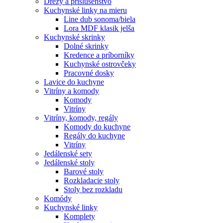
Drezy a príslušenstvo
Kuchynské linky na mieru
Line dub sonoma/biela
Lora MDF klasik jelša
Kuchynské skrinky
Dolné skrinky
Kredence a príborníky
Kuchynské ostrovčeky
Pracovné dosky
Lavice do kuchyne
Vitríny a komody
Komody
Vitríny
Vitríny, komody, regály
Komody do kuchyne
Regály do kuchyne
Vitríny
Jedálenské sety
Jedálenské stoly
Barové stoly
Rozkladacie stoly
Stoly bez rozkladu
Komódy
Kuchynské linky
Komplety