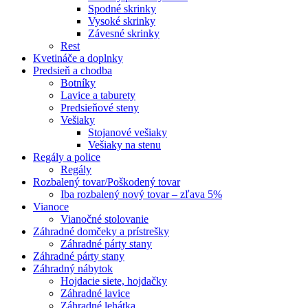
Spodné skrinky
Vysoké skrinky
Závesné skrinky
Rest
Kvetináče a doplnky
Predsieň a chodba
Botníky
Lavice a taburety
Predsieňové steny
Vešiaky
Stojanové vešiaky
Vešiaky na stenu
Regály a police
Regály
Rozbalený tovar/Poškodený tovar
Iba rozbalený nový tovar – zľava 5%
Vianoce
Vianočné stolovanie
Záhradné domčeky a prístrešky
Záhradné párty stany
Záhradné párty stany
Záhradný nábytok
Hojdacie siete, hojdačky
Záhradné lavice
Záhradné lehátka