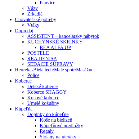
Panvice
Vázy
Zrkadlá
Chovateľské potreby
Vtáky
Dopredaj
ASSISTENT – kancelársky nábytok
KUCHYNSKÉ SKRINKY
REA ALFA UP
POSTELE
REA DENISA
SEDACIE SÚPRAVY
Heureka-Biela tech/Malé spotr/Masážne
Police
Koberce
Detské koberce
Koberce SHAGGY
Kusové koberce
Umelé kožušiny
Kúpeľňa
Doplnky do kúpeľne
Koše na bielizeň
Kúpeľňové predložky
Regály
Stojany na uteráky