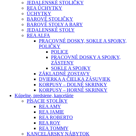
JEDALENSKÉ STOLIČKY
REA ÚCHYTKY
ÚCHYTKY
BAROVÉ STOLIČKY
BAROVÉ STOLY A BARY
JEDALENSKÉ STOLY
REA ALFA
PRACOVNÉ DOSKY, SOKLE A SPOJKY,
POLIČKY
POLICE
PRACOVNÉ DOSKY A SPOJKY,
ZÁSTENY
SOKLE A SPOJKY
ZÁKLADNÉ ZOSTAVY
DVIERKA A ČIELKA ZÁSUVIEK
KORPUSY – DOLNÉ SKRINKY
KORPUSY – HORNÉ SKRINKY
Kúpelne, predsiene, kancelárie
PÍSACIE STOLÍKY
REA AMY
REA JAMIE
REA ROBERTO
REA ROY
REA TOMMY
KANCELÁRSKY NÁBYTOK