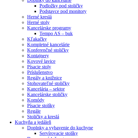
Doplnky do kancelárie
Podložky pod stoličky
Podstavce pod monitory
Herné kreslá
Herné stoly
Kancelárske programy
Tempo AS – buk
Kľakačky
Kompletné kancelárie
Konferenčné stoličky
Kontajnery
Kovové lavice
Písacie stoly
Príslušenstvo
Regály a knižnice
Stohovateľné stoličky
Kancelária – sektor
Kancelárske stoličky
Komódy
Písacie stolíky
Regále
Stoličky a kreslá
Kuchyňa a jedáleň
Doplnky a vybavenie do kuchyne
Servírovacie stolíky