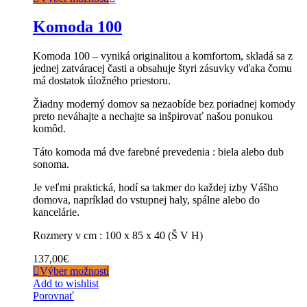
Komoda 100
Komoda 100 – vyniká originalitou a komfortom, skladá sa z
jednej zatváracej časti a obsahuje štyri zásuvky vďaka čomu
má dostatok úložného priestoru.
Žiadny moderný domov sa nezaobíde bez poriadnej komody
preto neváhajte a nechajte sa inšpirovať našou ponukou
komôd.
Táto komoda má dve farebné prevedenia : biela alebo dub
sonoma.
Je veľmi praktická, hodí sa takmer do každej izby Vášho
domova, napríklad do vstupnej haly, spálne alebo do
kancelárie.
Rozmery v cm : 100 x 85 x 40 (Š V H)
137,00
€
Výber možností
Add to wishlist
Porovnať