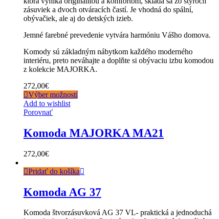
ktorá vyniká originalitou a komfortom, skladá sa zo štyroch
zásuviek a dvoch otváracích častí. Je vhodná do spální,
obývačiek, ale aj do detských izieb.
Jemné farebné prevedenie vytvára harmóniu Vášho domova.
Komody sú základným nábytkom každého moderného
interiéru, preto neváhajte a doplňte si obývaciu izbu komodou
z kolekcie MAJORKA.
272,00
€
Výber možností
Add to wishlist
Porovnať
Komoda MAJORKA MA21
272,00
€
Pridať do košíka
Komoda AG 37
Komoda štvorzásuvková AG 37 VL- praktická a jednoduchá