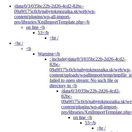
/data/0/3/035bc22b-2d26-4cd2-82bc-
09a9f175c0cb/nabytokmozaika.sk/web/wp-
content/plugins/wp-all-import-
pro/libraries/XmlImportTemplate.php</b
on line <b
53</b
<br /
<br /
<b
Warning</b
: include(/data/0/3/035bc22b-2d26-4cd2-
82bc-
09a9f175c0cb/nabytokmozaika.sk/web/wp-
content/uploads/wpallimport/temp/tmpfile_i
failed to open stream: No such file or
directory in <b
/data/0/3/035bc22b-2d26-4cd2-
82bc-
09a9f175c0cb/nabytokmozaika.sk/we
content/plugins/wp-all-import-
pro/libraries/XmlImportTemplate.php
on line <b
53</b
<br /