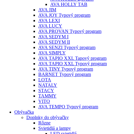
AVA HOLLY TAB
AVA JIM
AVA JOY Typový program
AVA LEXI
AVA LUCY
AVA PROVAN Typový program
AVA SEDYM I
AVA SEDYM II
AVA SENZI Typový program
AVA SIMPLY
AVA TAPIO XXL Tapový program
AVA TAPIO XXL Typový program
AVA TINY Typový program
BARNET Typový program
LOTA
NATALY
STACY
TAMMY
VITO
AVA TEMPO Typový program
Obývačka
Doplnky do obývačky
Rôzne
Svietidlá a lampy
LED svietidlá