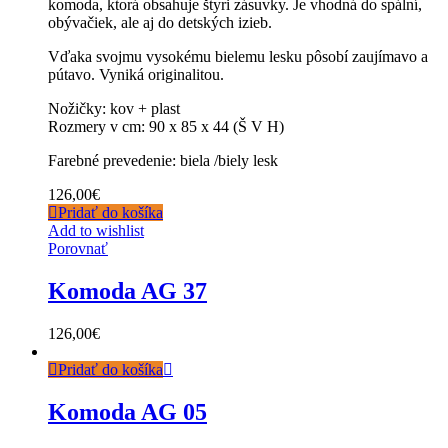
komoda, ktorá obsahuje štyri zásuvky. Je vhodná do spální,
obývačiek, ale aj do detských izieb.
Vďaka svojmu vysokému bielemu lesku pôsobí zaujímavo a
pútavo. Vyniká originalitou.
Nožičky: kov + plast
Rozmery v cm: 90 x 85 x 44 (Š V H)
Farebné prevedenie: biela /biely lesk
126,00
€
Pridať do košíka
Add to wishlist
Porovnať
Komoda AG 37
126,00
€
Pridať do košíka
Komoda AG 05