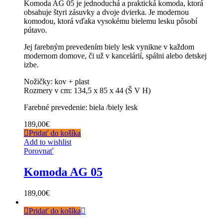
Komoda AG 05 je jednoduchá a praktická komoda, ktorá
obsahuje štyri zásuvky a dvoje dvierka. Je modernou
komodou, ktorá vďaka vysokému bielemu lesku pôsobí
pútavo.
Jej farebným prevedením biely lesk vynikne v každom
modernom domove, či už v kancelárií, spálni alebo detskej
izbe.
Nožičky: kov + plast
Rozmery v cm: 134,5 x 85 x 44 (Š V H)
Farebné prevedenie: biela /biely lesk
189,00
€
Pridať do košíka
Add to wishlist
Porovnať
Komoda AG 05
189,00
€
Pridať do košíka