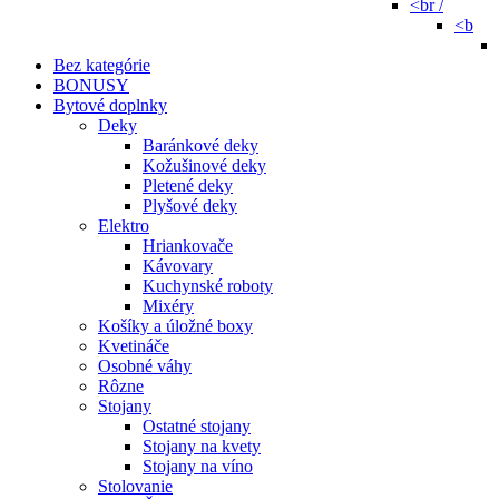
<br /
<b
Bez kategórie
BONUSY
Bytové doplnky
Deky
Baránkové deky
Kožušinové deky
Pletené deky
Plyšové deky
Elektro
Hriankovače
Kávovary
Kuchynské roboty
Mixéry
Košíky a úložné boxy
Kvetináče
Osobné váhy
Rôzne
Stojany
Ostatné stojany
Stojany na kvety
Stojany na víno
Stolovanie