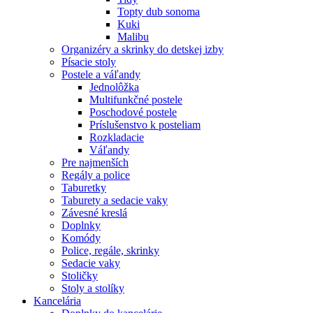
Topty dub sonoma
Kuki
Malibu
Organizéry a skrinky do detskej izby
Písacie stoly
Postele a váľandy
Jednolôžka
Multifunkčné postele
Poschodové postele
Príslušenstvo k posteliam
Rozkladacie
Váľandy
Pre najmenších
Regály a police
Taburetky
Taburety a sedacie vaky
Závesné kreslá
Doplnky
Komódy
Police, regále, skrinky
Sedacie vaky
Stoličky
Stoly a stolíky
Kancelária