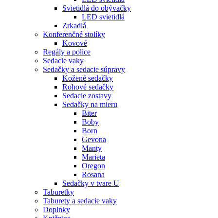
Svietidlá do obývačky
LED svietidlá
Zrkadlá
Konferenčné stolíky
Kovové
Regály a police
Sedacie vaky
Sedačky a sedacie súpravy
Kožené sedačky
Rohové sedačky
Sedacie zostavy
Sedačky na mieru
Biter
Boby
Born
Gevona
Manty
Marieta
Oregon
Rosana
Sedačky v tvare U
Taburetky
Taburety a sedacie vaky
Doplnky