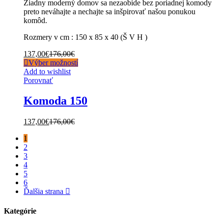
Žiadny moderný domov sa nezaobíde bez poriadnej komody
preto neváhajte a nechajte sa inšpirovať našou ponukou
komôd.
Rozmery v cm : 150 x 85 x 40 (Š V H )
137,00
€
176,00
€
Výber možností
Add to wishlist
Porovnať
Komoda 150
137,00
€
176,00
€
1
2
3
4
5
6
Ďalšia strana
Kategórie