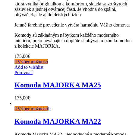
ktorá vyniká originalitou a komfortom, skladá sa zo štyroch
zásuviek a jednej otváracej časti. Je vhodná do spální,
obývačiek, ale aj do detských izieb.
Jemné farebné prevedenie vytvára harmóniu Vášho domova.
Komody sú základným nábytkom každého moderného
interiéru, preto neváhajte a doplňte si obývaciu izbu komodou
z kolekcie MAJORKA.
175,00
€
Výber možností
Add to wishlist
Porovnať
Komoda MAJORKA MA25
175,00
€
Výber možností
Komoda MAJORKA MA22
Komoda Majorka MA22 – jednoduchá a moderná komoda,