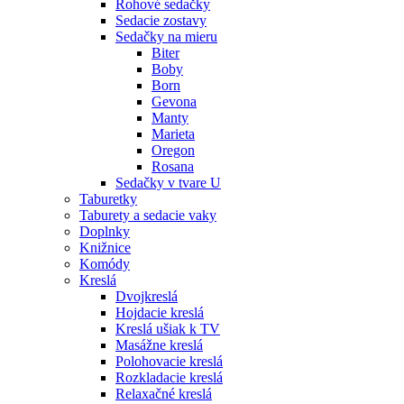
Rohové sedačky
Sedacie zostavy
Sedačky na mieru
Biter
Boby
Born
Gevona
Manty
Marieta
Oregon
Rosana
Sedačky v tvare U
Taburetky
Taburety a sedacie vaky
Doplnky
Knižnice
Komódy
Kreslá
Dvojkreslá
Hojdacie kreslá
Kreslá ušiak k TV
Masážne kreslá
Polohovacie kreslá
Rozkladacie kreslá
Relaxačné kreslá