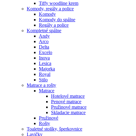
Tiffy woodline krem
Komody, regály a police
Komody
Komody do spálne
Regály a police
Kompletné spálne
Andy
Arco
Delta
Excelo
Inova
Lesica
Majorka
Royal
Stilo
Matrace a rošty
Matrace
Hotelové matrace
Penové matrace
Pružinové matrace
Skladacie matrace
Pružinové
Rošty
Toaletné stolíky, šperkovnice
Lavičky