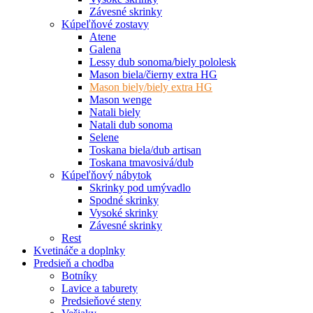
Závesné skrinky
Kúpeľňové zostavy
Atene
Galena
Lessy dub sonoma/biely pololesk
Mason biela/čierny extra HG
Mason biely/biely extra HG
Mason wenge
Natali biely
Natali dub sonoma
Selene
Toskana biela/dub artisan
Toskana tmavosivá/dub
Kúpeľňový nábytok
Skrinky pod umývadlo
Spodné skrinky
Vysoké skrinky
Závesné skrinky
Rest
Kvetináče a doplnky
Predsieň a chodba
Botníky
Lavice a taburety
Predsieňové steny