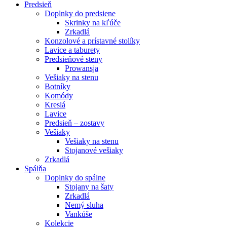
Predsieň
Doplnky do predsiene
Skrinky na kľúče
Zrkadlá
Konzolové a prístavné stolíky
Lavice a taburety
Predsieňové steny
Prowansja
Vešiaky na stenu
Botníky
Komódy
Kreslá
Lavice
Predsieň – zostavy
Vešiaky
Vešiaky na stenu
Stojanové vešiaky
Zrkadlá
Spálňa
Doplnky do spálne
Stojany na šaty
Zrkadlá
Nemý sluha
Vankúše
Kolekcie