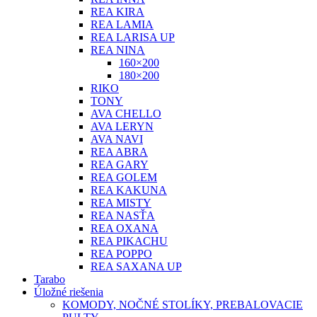
REA KIRA
REA LAMIA
REA LARISA UP
REA NINA
160×200
180×200
RIKO
TONY
AVA CHELLO
AVA LERYN
AVA NAVI
REA ABRA
REA GARY
REA GOLEM
REA KAKUNA
REA MISTY
REA NASŤA
REA OXANA
REA PIKACHU
REA POPPO
REA SAXANA UP
Tarabo
Úložné riešenia
KOMODY, NOČNÉ STOLÍKY, PREBALOVACIE