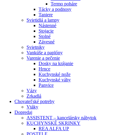
Termo poháre
Tácky a podnosy
Taniere
Svietidlá a lampy
Nástenné
Stojacie
Stolné
Závesné
Svietniky
Vankúše a paplóny
Varenie a pečenie
Dosky na krájanie
Hrnce
Kuchynské nože
Kuchynské váhy
Panvice
Vázy
Zrkadlá
Chovateľské potreby
Vtáky
Dopredaj
ASSISTENT – kancelársky nábytok
KUCHYNSKÉ SKRINKY
REA ALFA UP
POSTELE