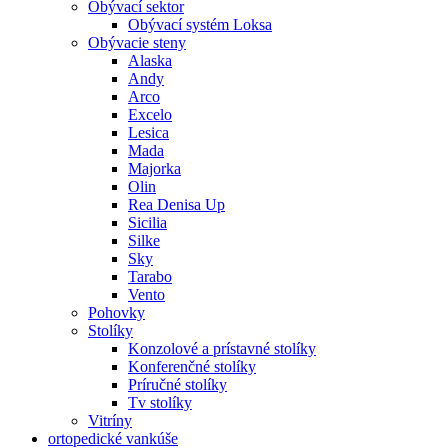
Obývací sektor
Obývací systém Loksa
Obývacie steny
Alaska
Andy
Arco
Excelo
Lesica
Mada
Majorka
Olin
Rea Denisa Up
Sicilia
Silke
Sky
Tarabo
Vento
Pohovky
Stolíky
Konzolové a prístavné stolíky
Konferenčné stolíky
Príručné stolíky
Tv stolíky
Vitríny
ortopedické vankúše