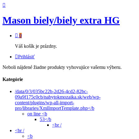
Mason biely/biely extra HG
0
Váš košík je prázdny.
Prihlásiť
Neboli nájdené žiadne produkty vyhovujúce vašemu výberu.
Kategórie
/data/0/3/035bc22b-2d26-4cd2-82bc-
09a9f175c0cb/nabytokmozaika.sk/web/wp-
content/plugins/wp-all-import-
pro/libraries/XmlImportTemplate.php</b
on line <b
53</b
<br /
<br /
<b