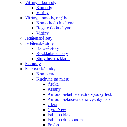
Vitríny a komody
Komody
Vitríny
Vitríny, komody, regály
Komody do kuchyne
Regály do kuchyne
Vitríny
Jedálenské sety
Jedálenské stoly
Barové stoly
Rozkladacie stoly
Stoly bez rozkladu
Komódy
Kuchynské linky
Komplety
Kuchyne na mieru
Araka
Arsany
Aurora biela/biela extra vysoký lesk
Aurora biela/sivá extra vysoký lesk
Clera
Cyra New
Fabiana biela
Fabiana dub sonoma
Frisbo