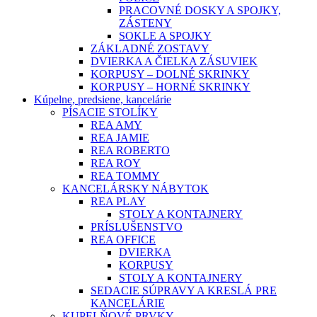
PRACOVNÉ DOSKY A SPOJKY,
ZÁSTENY
SOKLE A SPOJKY
ZÁKLADNÉ ZOSTAVY
DVIERKA A ČIELKA ZÁSUVIEK
KORPUSY – DOLNÉ SKRINKY
KORPUSY – HORNÉ SKRINKY
Kúpelne, predsiene, kancelárie
PÍSACIE STOLÍKY
REA AMY
REA JAMIE
REA ROBERTO
REA ROY
REA TOMMY
KANCELÁRSKY NÁBYTOK
REA PLAY
STOLY A KONTAJNERY
PRÍSLUŠENSTVO
REA OFFICE
DVIERKA
KORPUSY
STOLY A KONTAJNERY
SEDACIE SÚPRAVY A KRESLÁ PRE
KANCELÁRIE
KUPELŇOVÉ PRVKY