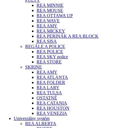
PULTY
REA MINNIE
REA MOUSE
REA OTTAWA UP
REA WAVE
REA AMY
REA MICKEY
REA PERINÁK A REA BLOCK
REA SISA
REGÁLE A POLICE
REA POLICE
REA SKY police
REA STORE
SKRINE
REA AMY
REA ATLANTA
REA FOLDER
REA LARY
REA TULSA
OSTATNÉ
REA CATANIA
REA HOUSTON
REA VENEZIA
Univerzálny systém
REA ALBERTA