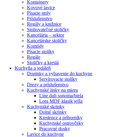
Kontajnery
Kovové lavice
Písacie stoly
Príslušenstvo
Regály a knižnice
Stohovateľné stoličky
Kancelária – sektor
Kancelárske stoličky
Komódy
Písacie stolíky
Regále
Stoličky a kreslá
Kuchyňa a jedáleň
Doplnky a vybavenie do kuchyne
Servírovacie stolíky
Drezy a príslušenstvo
Kuchynské linky na mieru
Line dub sonoma/biela
Lora MDF klasik jelša
Kuchynské skrinky
Dolné skrinky
Kredence a príborníky
Kuchynské ostrovčeky
Pracovné dosky
Lavice do kuchyne