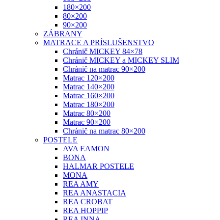
180×200
80×200
90×200
ZÁBRANY
MATRACE A PRÍSLUŠENSTVO
Chránič MICKEY 84×78
Chránič MICKEY a MICKEY SLIM
Chránič na matrac 90×200
Matrac 120×200
Matrac 140×200
Matrac 160×200
Matrac 180×200
Matrac 80×200
Matrac 90×200
Chránič na matrac 80×200
POSTELE
AVA EAMON
BONA
HALMAR POSTELE
MONA
REA AMY
REA ANASTACIA
REA CROBAT
REA HOPPIP
REA INNA