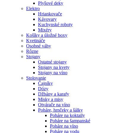
Plyšové deky
Elektro
Hriankovače
Kávovary
Kuchynské roboty
Mixéry
Košíky a úložné boxy
Kvetináče
Osobné váhy
Rôzne
Stojany
Ostatné stojany
Stojany na kvety
Stojany na víno
Stolovanie
Čajníky
Dózy
Džbány a karafy
Misky a misy
Otvárače na víno
Poháre, hrnčeky a šálky
Poháre na koktaily
Poháre na šampanské
Poháre na víno
Poháre na vodu