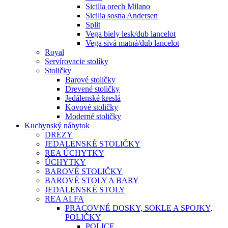
Sicilia orech Milano
Sicilia sosna Andersen
Split
Vega biely lesk/dub lancelot
Vega sivá matná/dub lancelot
Royal
Servírovacie stolíky
Stoličky
Barové stoličky
Drevené stoličky
Jedálenské kreslá
Kovové stoličky
Moderné stoličky
Kuchynský nábytok
DREZY
JEDALENSKÉ STOLIČKY
REA ÚCHYTKY
ÚCHYTKY
BAROVÉ STOLIČKY
BAROVÉ STOLY A BARY
JEDALENSKÉ STOLY
REA ALFA
PRACOVNÉ DOSKY, SOKLE A SPOJKY,
POLIČKY
POLICE