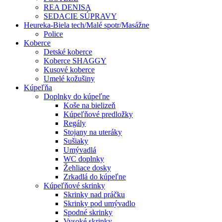
REA DENISA
SEDACIE SÚPRAVY
Heureka-Biela tech/Malé spotr/Masážne
Police
Koberce
Detské koberce
Koberce SHAGGY
Kusové koberce
Umelé kožušiny
Kúpeľňa
Doplnky do kúpeľne
Koše na bielizeň
Kúpeľňové predložky
Regály
Stojany na uteráky
Sušiaky
Umývadlá
WC doplnky
Žehliace dosky
Zrkadlá do kúpeľne
Kúpeľňové skrinky
Skrinky nad práčku
Skrinky pod umývadlo
Spodné skrinky
Vysoké skrinky