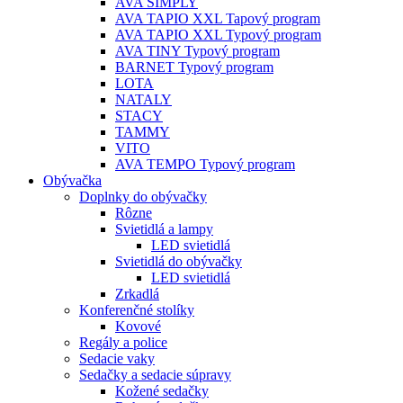
AVA SIMPLY
AVA TAPIO XXL Tapový program
AVA TAPIO XXL Typový program
AVA TINY Typový program
BARNET Typový program
LOTA
NATALY
STACY
TAMMY
VITO
AVA TEMPO Typový program
Obývačka
Doplnky do obývačky
Rôzne
Svietidlá a lampy
LED svietidlá
Svietidlá do obývačky
LED svietidlá
Zrkadlá
Konferenčné stolíky
Kovové
Regály a police
Sedacie vaky
Sedačky a sedacie súpravy
Kožené sedačky