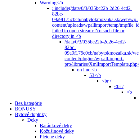
Warning</b
: include(/data/0/3/035bc22b-2d26-4cd2-
82bc-
09a9f175c0cb/nabytokmozaika.sk/web/wp-
content/uploads/wpallimport/temp/tmpfile_i
failed to open stream: No such file or
directory in <b
/data/0/3/035bc22b-2d26-4cd2-
82bc-
09a9f175c0cb/nabytokmozaika.sk/we
content/plugins/wp-all-import-
pro/libraries/XmlImportTemplate.php
on line <b
53</b
<br /
<br /
<b
Bez kategórie
BONUSY
Bytové doplnky
Deky
Baránkové deky
Kožušinové deky
Pletené deky