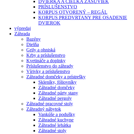
DVIERKA A ČIELKA ZÁSUVIEK
PRÍSLUŠENSTVO
KORPUS OTVORENÝ – REGÁL
KORPUS PREDVRTANY PRE OSADENIE
DVIEROK
výpredaj
Záhrada
Bazény
Dielňa
Grily a ohniská
Krby a príslušenstvo
Kvetináče a doplnky
Príslušenstvo do záhrady
Vírivky a príslušenstvo
Záhradné domčeky a prístrešky
Skleníky, fóliovníky
Záhradné domčeky
Záhradné párty stany
Záhradné pergoly
Záhradné pracovné stoly
Záhradný nábytok
Vankúše a podušky
Záhradné kuchyne
Záhradné lehátka
Záhradné stoly