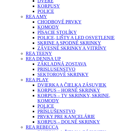
DVERE
KORPUSY
POLICE
REA AMY
CHODBOVÉ PRVKY
KOMODY
PÍSACIE STOLÍKY
POLICE, LIŠTY A LED OSVETLENIE
SKRINE A SPODNÉ SKRINKY
ZÁVESNÉ SKRINKY A VITRÍNY
REA TEENY
REA DENISA UP
ZÁKLADNÁ ZOSTAVA
PRISLUSENSTVO
SEKTOROVÉ SKRINKY
REA PLAY
DVIERKA A ČIELKA ZÁSUVIEK
KORPUS – HORNÉ SKRINKY
KORPUS – TV SKRINKY, SKRINE,
KOMODY
POLICE
PRÍSLUŠENSTVO
PRVKY PRE KANCELÁRIE
KORPUS – DOLNÉ SKRINKY
REA REBECCA