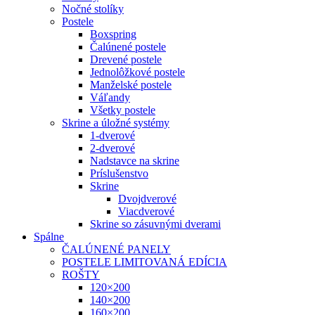
Nočné stolíky
Postele
Boxspring
Čalúnené postele
Drevené postele
Jednolôžkové postele
Manželské postele
Váľandy
Všetky postele
Skrine a úložné systémy
1-dverové
2-dverové
Nadstavce na skrine
Príslušenstvo
Skrine
Dvojdverové
Viacdverové
Skrine so zásuvnými dverami
Spálne
ČALÚNENÉ PANELY
POSTELE LIMITOVANÁ EDÍCIA
ROŠTY
120×200
140×200
160×200