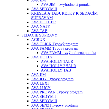
AVA JIM
AVA JIM – zvýhodnená ponuka
AVA SEDYM II
KRESLÁ A TABURETKY K SEDACÍM
SÚPRAVÁM
AVA HOLGER
AVA NATY
AVA TAB
SEDACIE SÚPRAVY
ACRUX
AVA CLICK Typový program
AVA FAMM Typový program
AVA FAMM – zvýhodnená ponuka
AVA HOLLY
AVA HOLLY 1ALR
AVA HOLLY 2,5ALR
AVA HOLLY TAB
AVA JIM
AVA JOY Typový program
AVA LEXI
AVA LUCY
AVA PROVAN Typový program
AVA SEDYM I
AVA SEDYM II
AVA SENZI Typový program