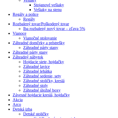
Vešiaky
Stojanové vešiaky
Vešiaky na stenu
Regály a police
Regály
Rozbalený tovar/Poškodený tovar
Iba rozbalený nový tovar – zľava 5%
Vianoce
Vianočné stolovanie
Záhradné domčeky a prístrešky
Záhradné párty stany
Záhradné párty stany
Záhradný nábytok
Hojdacie siete, hojdačky
Záhradné lavice
Záhradné lehátka
Záhradné sedenie, sety
Záhradné stoličky, kreslá
Záhradné stoly
Záhradné úložné boxy
Závesné hojdacie kreslá, hojdačky
Akcia
Arco
Detská izba
Detské stoličky