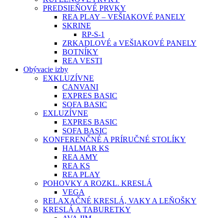
PREDSIEŇOVÉ PRVKY
REA PLAY – VEŠIAKOVÉ PANELY
SKRINE
RP-S-1
ZRKADLOVÉ a VEŠIAKOVÉ PANELY
BOTNÍKY
REA VESTI
Obývacie izby
EXKLUZÍVNE
CANVANI
EXPRES BASIC
SOFA BASIC
EXLUZÍVNE
EXPRES BASIC
SOFA BASIC
KONFERENČNÉ A PRÍRUČNÉ STOLÍKY
HALMAR KS
REA AMY
REA KS
REA PLAY
POHOVKY A ROZKL. KRESLÁ
VEGA
RELAXAČNÉ KRESLÁ, VAKY A LEŇOŠKY
KRESLÁ A TABURETKY