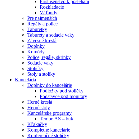
Príslušenstvo k posteliam
Rozkladacie
Váľandy
Pre najmenších
Regály a police
Taburetky
Taburety a sedacie vaky
Závesné kreslá
Doplnky
Komódy
Police, regále, skrinky
Sedacie vaky
Stoličky
Stoly a stolíky
Kancelária
Doplnky do kancelárie
Podložky pod stoličky
Podstavce pod monitory
Herné kreslá
Herné stoly
Kancelárske programy
Tempo AS – buk
Kľakačky
Kompletné kancelárie
Konferenčné stoličky