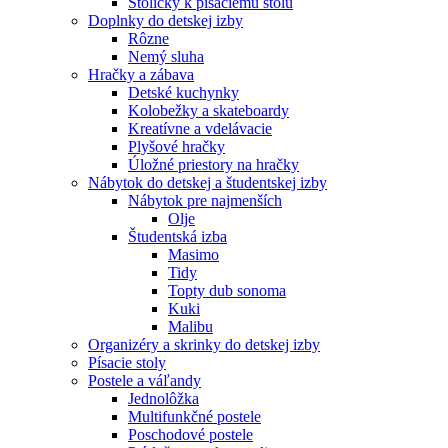
Stoličky k písaciemu stolu
Doplnky do detskej izby
Rôzne
Nemý sluha
Hračky a zábava
Detské kuchynky
Kolobežky a skateboardy
Kreatívne a vdelávacie
Plyšové hračky
Úložné priestory na hračky
Nábytok do detskej a študentskej izby
Nábytok pre najmenších
Olje
Študentská izba
Masimo
Tidy
Topty dub sonoma
Kuki
Malibu
Organizéry a skrinky do detskej izby
Písacie stoly
Postele a váľandy
Jednolôžka
Multifunkčné postele
Poschodové postele