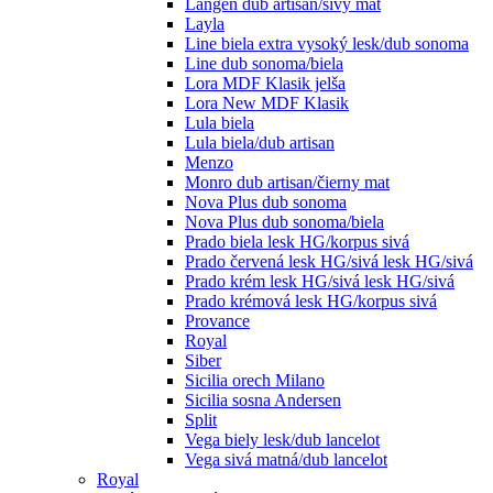
Langen dub artisan/sivý mat
Layla
Line biela extra vysoký lesk/dub sonoma
Line dub sonoma/biela
Lora MDF Klasik jelša
Lora New MDF Klasik
Lula biela
Lula biela/dub artisan
Menzo
Monro dub artisan/čierny mat
Nova Plus dub sonoma
Nova Plus dub sonoma/biela
Prado biela lesk HG/korpus sivá
Prado červená lesk HG/sivá lesk HG/sivá
Prado krém lesk HG/sivá lesk HG/sivá
Prado krémová lesk HG/korpus sivá
Provance
Royal
Siber
Sicilia orech Milano
Sicilia sosna Andersen
Split
Vega biely lesk/dub lancelot
Vega sivá matná/dub lancelot
Royal