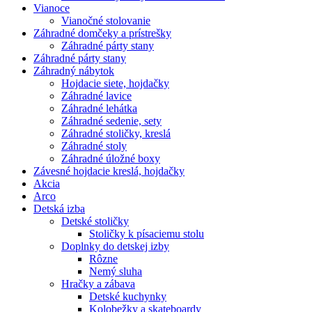
Vianoce
Vianočné stolovanie
Záhradné domčeky a prístrešky
Záhradné párty stany
Záhradné párty stany
Záhradný nábytok
Hojdacie siete, hojdačky
Záhradné lavice
Záhradné lehátka
Záhradné sedenie, sety
Záhradné stoličky, kreslá
Záhradné stoly
Záhradné úložné boxy
Závesné hojdacie kreslá, hojdačky
Akcia
Arco
Detská izba
Detské stoličky
Stoličky k písaciemu stolu
Doplnky do detskej izby
Rôzne
Nemý sluha
Hračky a zábava
Detské kuchynky
Kolobežky a skateboardy