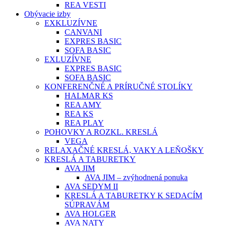
REA VESTI
Obývacie izby
EXKLUZÍVNE
CANVANI
EXPRES BASIC
SOFA BASIC
EXLUZÍVNE
EXPRES BASIC
SOFA BASIC
KONFERENČNÉ A PRÍRUČNÉ STOLÍKY
HALMAR KS
REA AMY
REA KS
REA PLAY
POHOVKY A ROZKL. KRESLÁ
VEGA
RELAXAČNÉ KRESLÁ, VAKY A LEŇOŠKY
KRESLÁ A TABURETKY
AVA JIM
AVA JIM – zvýhodnená ponuka
AVA SEDYM II
KRESLÁ A TABURETKY K SEDACÍM
SÚPRAVÁM
AVA HOLGER
AVA NATY