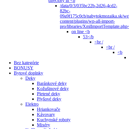
directory in <b
/data/0/3/035bc22b-2d26-4cd2-
82bc-
09a9f175c0cb/nabytokmozaika.sk/we
content/plugins/wp-all-import-
pro/libraries/XmlImportTemplate.php
on line <b
53</b
<br /
<br /
<b
Bez kategórie
BONUSY
Bytové doplnky
Deky
Baránkové deky
Kožušinové deky
Pletené deky
Plyšové deky
Elektro
Hriankovače
Kávovary
Kuchynské roboty
Mixéry