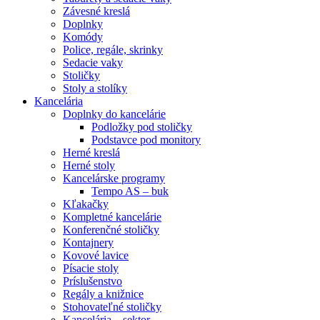
Závesné kreslá
Doplnky
Komódy
Police, regále, skrinky
Sedacie vaky
Stoličky
Stoly a stolíky
Kancelária
Doplnky do kancelárie
Podložky pod stoličky
Podstavce pod monitory
Herné kreslá
Herné stoly
Kancelárske programy
Tempo AS – buk
Kľakačky
Kompletné kancelárie
Konferenčné stoličky
Kontajnery
Kovové lavice
Písacie stoly
Príslušenstvo
Regály a knižnice
Stohovateľné stoličky
Kancelária – sektor