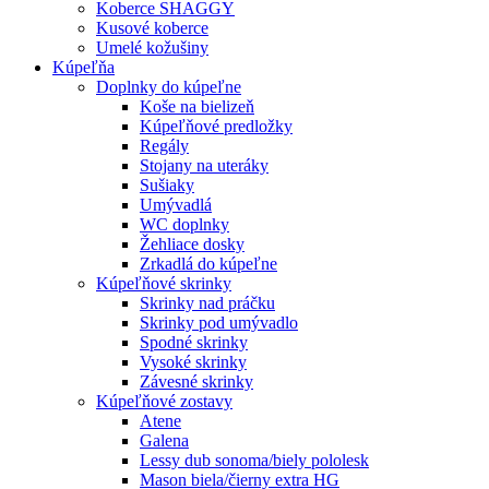
Koberce SHAGGY
Kusové koberce
Umelé kožušiny
Kúpeľňa
Doplnky do kúpeľne
Koše na bielizeň
Kúpeľňové predložky
Regály
Stojany na uteráky
Sušiaky
Umývadlá
WC doplnky
Žehliace dosky
Zrkadlá do kúpeľne
Kúpeľňové skrinky
Skrinky nad práčku
Skrinky pod umývadlo
Spodné skrinky
Vysoké skrinky
Závesné skrinky
Kúpeľňové zostavy
Atene
Galena
Lessy dub sonoma/biely pololesk
Mason biela/čierny extra HG