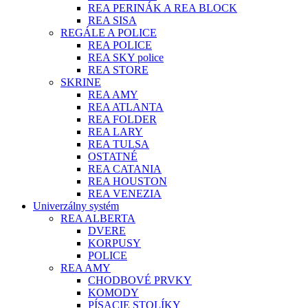
REA PERINÁK A REA BLOCK
REA SISA
REGÁLE A POLICE
REA POLICE
REA SKY police
REA STORE
SKRINE
REA AMY
REA ATLANTA
REA FOLDER
REA LARY
REA TULSA
OSTATNÉ
REA CATANIA
REA HOUSTON
REA VENEZIA
Univerzálny systém
REA ALBERTA
DVERE
KORPUSY
POLICE
REA AMY
CHODBOVÉ PRVKY
KOMODY
PÍSACIE STOLÍKY