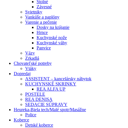
Stolné
Závesné
Svietniky
Vankúše a paplóny
Varenie a pečenie
Dosky na krájanie
Hrnce
Kuchynské nože
Kuchynské váhy
Panvice
Vázy
Zrkadlá
Chovateľské potreby
Vtáky
Dopredaj
ASSISTENT – kancelársky nábytok
KUCHYNSKÉ SKRINKY
REA ALFA UP
POSTELE
REA DENISA
SEDACIE SÚPRAVY
Heureka-Biela tech/Malé spotr/Masážne
Police
Koberce
Detské koberce