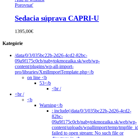
Porovnať
Sedacia súprava CAPRI-U
1395,00
€
Kategórie
/data/0/3/035bc22b-2d26-4cd2-82bc-
09a9f175c0cb/nabytokmozaika.sk/web/wp-
content/plugins/wp-all-import-
pro/libraries/XmlImportTemplate.php</b
on line <b
53</b
<br /
<br /
<b
Warning</b
: include(/data/0/3/035bc22b-2d26-4cd2-
82bc-
09a9f175c0cb/nabytokmozaika.sk/web/wp-
content/uploads/wpallimport/temp/tmpfile_i
failed to open stream: No such file or