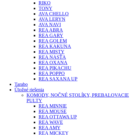
RIKO
TONY
AVA CHELLO
AVA LERYN
AVA NAVI
REA ABRA
REA GARY
REA GOLEM
REA KAKUNA
REA MISTY
REA NASŤA
REA OXANA
REA PIKACHU
REA POPPO
REA SAXANA UP
Tarabo
Úložné riešenia
KOMODY, NOČNÉ STOLÍKY, PREBALOVACIE
PULTY
REA MINNIE
REA MOUSE
REA OTTAWA UP
REA WAVE
REA AMY
REA MICKEY