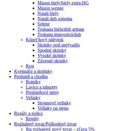
Mason biely/biely extra HG
Mason wenge
Natali biely
Natali dub sonoma
Selene
Toskana biela/dub artisan
Toskana tmavosivá/dub
Kúpeľňový nábytok
Skrinky pod umývadlo
Spodné skrinky
Vysoké skrinky
Závesné skrinky
Rest
Kvetináče a doplnky
Predsieň a chodba
Botníky
Lavice a taburety
Predsieňové steny
Vešiaky
Stojanové vešiaky
Vešiaky na stenu
Regály a police
Regály
Rozbalený tovar/Poškodený tovar
Iba rozbalený nový tovar – zľava 5%