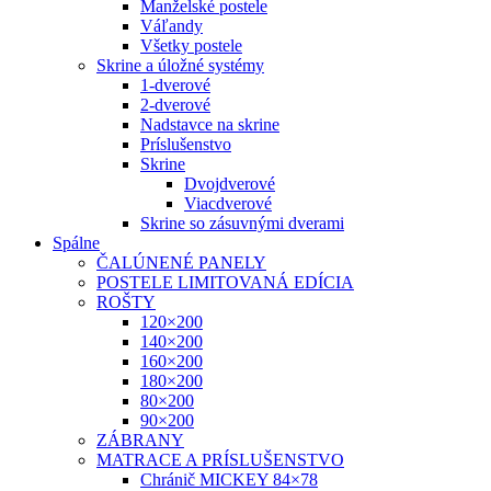
Manželské postele
Váľandy
Všetky postele
Skrine a úložné systémy
1-dverové
2-dverové
Nadstavce na skrine
Príslušenstvo
Skrine
Dvojdverové
Viacdverové
Skrine so zásuvnými dverami
Spálne
ČALÚNENÉ PANELY
POSTELE LIMITOVANÁ EDÍCIA
ROŠTY
120×200
140×200
160×200
180×200
80×200
90×200
ZÁBRANY
MATRACE A PRÍSLUŠENSTVO
Chránič MICKEY 84×78