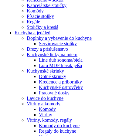
Kancelárske stoličky
Komódy
Písacie stolíky
Regále
Stoličky a kreslá
Kuchyňa a jedáleň
Doplnky a vybavenie do kuchyne
Servírovacie stolíky
Drezy a príslušenstvo
Kuchynské linky na mieru
Line dub sonoma/biela
Lora MDF klasik jelša
Kuchynské skrinky
Dolné skrinky
Kredence a príborníky
Kuchynské ostrovčeky
Pracovné dosky
Lavice do kuchyne
Vitríny a komody
Komody
Vitríny
Vitríny, komody, regály
Komody do kuchyne
Regály do kuchyne