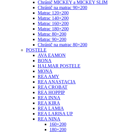
Chránič MICKEY a MICKEY SLIM
Chránič na matrac 90×200
Matrac 120×200
Matrac 140×200
Matrac 160×200
Matrac 180×200
Matrac 80×200
Matrac 90×200
Chránič na matrac 80×200
POSTELE
AVA EAMON
BONA
HALMAR POSTELE
MONA
REA AMY
REA ANASTACIA
REA CROBAT
REA HOPPIP
REA INNA
REA KIRA
REA LAMIA
REA LARISA UP
REA NINA
160×200
180×200