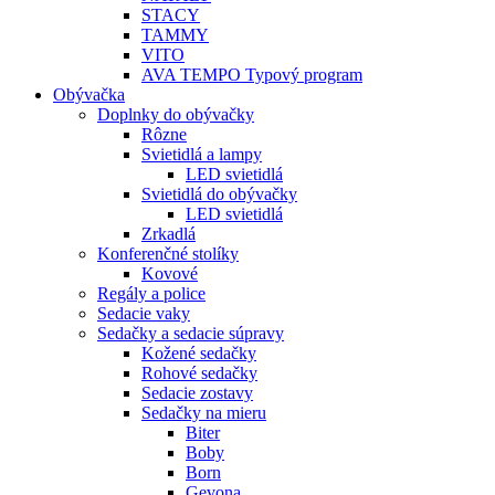
STACY
TAMMY
VITO
AVA TEMPO Typový program
Obývačka
Doplnky do obývačky
Rôzne
Svietidlá a lampy
LED svietidlá
Svietidlá do obývačky
LED svietidlá
Zrkadlá
Konferenčné stolíky
Kovové
Regály a police
Sedacie vaky
Sedačky a sedacie súpravy
Kožené sedačky
Rohové sedačky
Sedacie zostavy
Sedačky na mieru
Biter
Boby
Born
Gevona