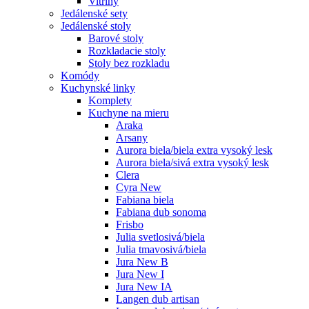
Vitríny
Jedálenské sety
Jedálenské stoly
Barové stoly
Rozkladacie stoly
Stoly bez rozkladu
Komódy
Kuchynské linky
Komplety
Kuchyne na mieru
Araka
Arsany
Aurora biela/biela extra vysoký lesk
Aurora biela/sivá extra vysoký lesk
Clera
Cyra New
Fabiana biela
Fabiana dub sonoma
Frisbo
Julia svetlosivá/biela
Julia tmavosivá/biela
Jura New B
Jura New I
Jura New IA
Langen dub artisan