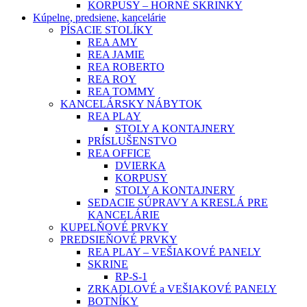
KORPUSY – HORNÉ SKRINKY
Kúpelne, predsiene, kancelárie
PÍSACIE STOLÍKY
REA AMY
REA JAMIE
REA ROBERTO
REA ROY
REA TOMMY
KANCELÁRSKY NÁBYTOK
REA PLAY
STOLY A KONTAJNERY
PRÍSLUŠENSTVO
REA OFFICE
DVIERKA
KORPUSY
STOLY A KONTAJNERY
SEDACIE SÚPRAVY A KRESLÁ PRE
KANCELÁRIE
KUPELŇOVÉ PRVKY
PREDSIEŇOVÉ PRVKY
REA PLAY – VEŠIAKOVÉ PANELY
SKRINE
RP-S-1
ZRKADLOVÉ a VEŠIAKOVÉ PANELY
BOTNÍKY