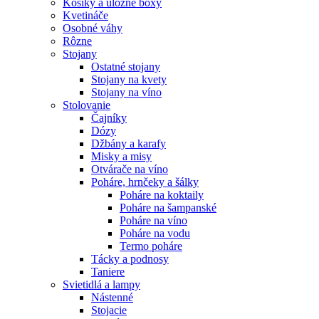
Košíky a úložné boxy
Kvetináče
Osobné váhy
Rôzne
Stojany
Ostatné stojany
Stojany na kvety
Stojany na víno
Stolovanie
Čajníky
Dózy
Džbány a karafy
Misky a misy
Otvárače na víno
Poháre, hrnčeky a šálky
Poháre na koktaily
Poháre na šampanské
Poháre na víno
Poháre na vodu
Termo poháre
Tácky a podnosy
Taniere
Svietidlá a lampy
Nástenné
Stojacie