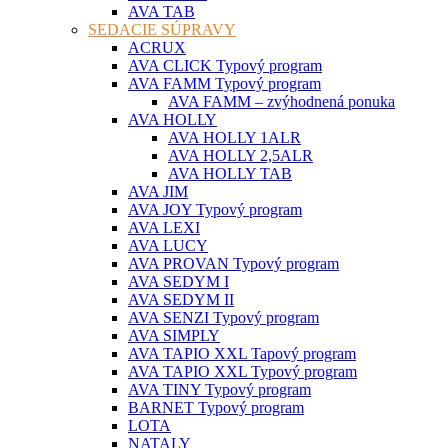
AVA TAB
SEDACIE SÚPRAVY
ACRUX
AVA CLICK Typový program
AVA FAMM Typový program
AVA FAMM – zvýhodnená ponuka
AVA HOLLY
AVA HOLLY 1ALR
AVA HOLLY 2,5ALR
AVA HOLLY TAB
AVA JIM
AVA JOY Typový program
AVA LEXI
AVA LUCY
AVA PROVAN Typový program
AVA SEDYM I
AVA SEDYM II
AVA SENZI Typový program
AVA SIMPLY
AVA TAPIO XXL Tapový program
AVA TAPIO XXL Typový program
AVA TINY Typový program
BARNET Typový program
LOTA
NATALY