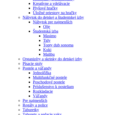
Kreatívne a vdelávacie
Plyšové hračky
Úložné priestory na hračky
Nábytok do detskej a študentskej izby
Nábytok pre najmenších
Olje
Študentská izba
Masimo
Tidy
Topty dub sonoma
Kuki
Malibu
Organizéry a skrinky do detskej izby
Písacie stoly
Postele a váľandy
Jednolôžka
Multifunkčné postele
Poschodové postele
Príslušenstvo k posteliam
Rozkladacie
Váľandy
Pre najmenších
Regály a police
Taburetky
Taburety a sedacie vaky