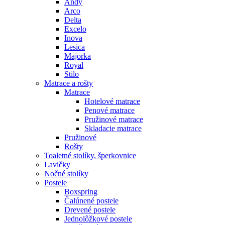
Andy
Arco
Delta
Excelo
Inova
Lesica
Majorka
Royal
Stilo
Matrace a rošty
Matrace
Hotelové matrace
Penové matrace
Pružinové matrace
Skladacie matrace
Pružinové
Rošty
Toaletné stolíky, šperkovnice
Lavičky
Nočné stolíky
Postele
Boxspring
Čalúnené postele
Drevené postele
Jednolôžkové postele