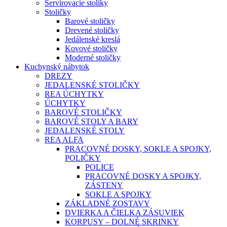
Servírovacie stolíky
Stoličky
Barové stoličky
Drevené stoličky
Jedálenské kreslá
Kovové stoličky
Moderné stoličky
Kuchynský nábytok
DREZY
JEDALENSKÉ STOLIČKY
REA ÚCHYTKY
ÚCHYTKY
BAROVÉ STOLIČKY
BAROVÉ STOLY A BARY
JEDALENSKÉ STOLY
REA ALFA
PRACOVNÉ DOSKY, SOKLE A SPOJKY,
POLIČKY
POLICE
PRACOVNÉ DOSKY A SPOJKY,
ZÁSTENY
SOKLE A SPOJKY
ZÁKLADNÉ ZOSTAVY
DVIERKA A ČIELKA ZÁSUVIEK
KORPUSY – DOLNÉ SKRINKY