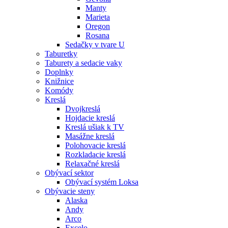
Manty
Marieta
Oregon
Rosana
Sedačky v tvare U
Taburetky
Taburety a sedacie vaky
Doplnky
Knižnice
Komódy
Kreslá
Dvojkreslá
Hojdacie kreslá
Kreslá ušiak k TV
Masážne kreslá
Polohovacie kreslá
Rozkladacie kreslá
Relaxačné kreslá
Obývací sektor
Obývací systém Loksa
Obývacie steny
Alaska
Andy
Arco
Excelo