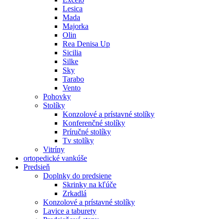
Lesica
Mada
Majorka
Olin
Rea Denisa Up
Sicilia
Silke
Sky
Tarabo
Vento
Pohovky
Stolíky
Konzolové a prístavné stolíky
Konferenčné stolíky
Príručné stolíky
Tv stolíky
Vitríny
ortopedické vankúše
Predsieň
Doplnky do predsiene
Skrinky na kľúče
Zrkadlá
Konzolové a prístavné stolíky
Lavice a taburety