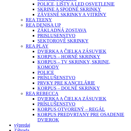
POLICE, LIŠTY A LED OSVETLENIE
SKRINE A SPODNÉ SKRINKY
ZÁVESNÉ SKRINKY A VITRÍNY
REA TEENY
REA DENISA UP
ZÁKLADNÁ ZOSTAVA
PRISLUSENSTVO
SEKTOROVÉ SKRINKY
REA PLAY
DVIERKA A ČIELKA ZÁSUVIEK
KORPUS – HORNÉ SKRINKY
KORPUS – TV SKRINKY, SKRINE,
KOMODY
POLICE
PRÍSLUŠENSTVO
PRVKY PRE KANCELÁRIE
KORPUS – DOLNÉ SKRINKY
REA REBECCA
DVIERKA A ČIELKA ZÁSUVIEK
PRÍSLUŠENSTVO
KORPUS OTVORENÝ – REGÁL
KORPUS PREDVRTANY PRE OSADENIE
DVIEROK
výpredaj
Záhrada