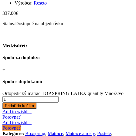
Výrobca:
Reseto
337,00
€
Status:
Dostupné na objednávku
Medzisúčet:
Spolu za doplnky:
+
Spolu s doplnkami:
Ortopedický matrac TOP SPRING LATEX quantity
Množstvo
Pridať do košíka
Add to wishlist
Porovnať
Add to wishlist
Porovnať
Kategórie:
Boxspring
,
Matrace
,
Matrace a rošty
,
Postele
,