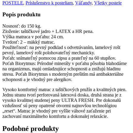
POSTELE
,
Príslušenstvo k posteliam
,
Váľandy
,
Všetky postele
Popis produktu
Nosnosť: do 150 kg.
Zloženie: taštičkové jadro + LATEX a HR pena.
Výška matraca v poťahu: 24 cm.
Tvrdosť: 2 – mäkký matrac.
Použiteľnosť: na pevný podklad s odvetrávaním, lamelový rošt
pevný, lamelový rošt polohovateľný mechanicky.
Poťah: snímateľný pomocou zipsu a prateľný na 60 stupňov.
Poťah Biorytmus: Prírodné minerály v poťahu pôsobia blahodárne
na organizmus, majú omladzujúce schopnosti a znižujú hladinu
stresu. Poťah Biorytmus s moderným prešitím má antibakteriálne
schopnosti a je vhodný pre alergikov.
Vysoko komfortný matrac z taštičkových pružín a kvalitných pien.
Jednu stranu tvorí perforovaná latexová doska, druhá strana je z
vysoko kvalitnej studenej peny ULTRA FRESH. Pre dokonalú
vzdušnosť sú peny opatrené otvormi najnovšou technológiou
„reset“. Matrac je vhodný pre vyššie váhové zaťaženie pri
zachovaní maximálneho komfortu a dokonalej relaxácie.
Podobné produkty