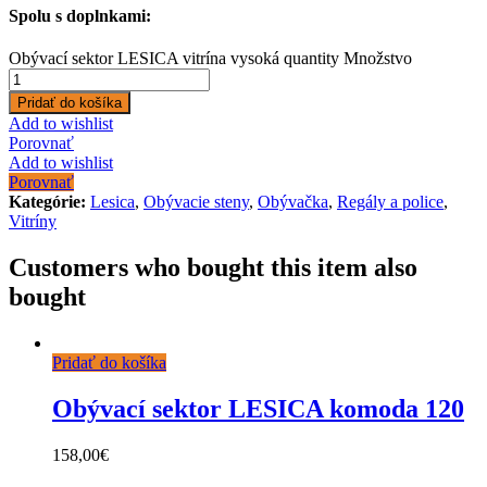
Spolu s doplnkami:
Obývací sektor LESICA vitrína vysoká quantity
Množstvo
Pridať do košíka
Add to wishlist
Porovnať
Add to wishlist
Porovnať
Kategórie:
Lesica
,
Obývacie steny
,
Obývačka
,
Regály a police
,
Vitríny
Customers who bought this item also
bought
Pridať do košíka
Obývací sektor LESICA komoda 120
158,00
€