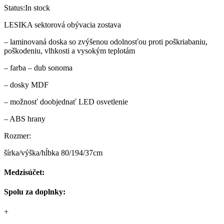
Status:
In stock
LESIKA sektorová obývacia zostava
– laminovaná doska so zvýšenou odolnosťou proti poškriabaniu,
poškodeniu, vlhkosti a vysokým teplotám
– farba – dub sonoma
– dosky MDF
– možnosť doobjednať LED osvetlenie
– ABS hrany
Rozmer:
šírka/výška/hĺbka 80/194/37cm
Medzisúčet:
Spolu za doplnky:
+