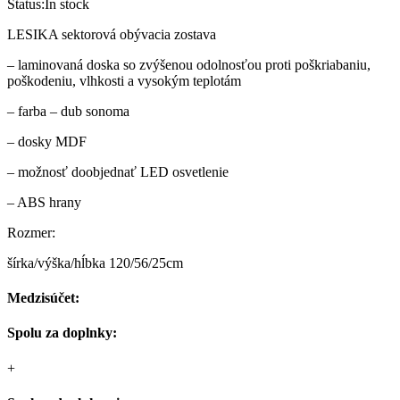
Status:
In stock
LESIKA sektorová obývacia zostava
– laminovaná doska so zvýšenou odolnosťou proti poškriabaniu,
poškodeniu, vlhkosti a vysokým teplotám
– farba – dub sonoma
– dosky MDF
– možnosť doobjednať LED osvetlenie
– ABS hrany
Rozmer:
šírka/výška/hĺbka 120/56/25cm
Medzisúčet:
Spolu za doplnky:
+