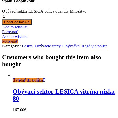
Spolu s doplnkami:
Obývací sektor LESICA polica quantity
Množstvo
Pridať do košíka
Add to wishlist
Porovnať
Add to wishlist
Porovnať
Kategórie:
Lesica
,
Obývacie steny
,
Obývačka
,
Regály a police
Customers who bought this item also
bought
Pridať do košíka
Obývací sektor LESICA vitrína nízka
80
167,00
€