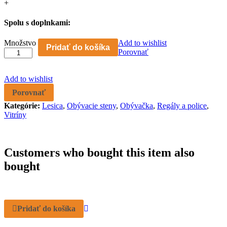
+
Spolu s doplnkami:
Obývací
Množstvo
Add to wishlist
Pridať do košíka
sektor
Porovnať
LESICA
vitrína
Add to wishlist
nízka
80
Porovnať
quantity
Kategórie:
Lesica
,
Obývacie steny
,
Obývačka
,
Regály a police
,
Vitríny
Customers who bought this item also
bought
Pridať do košíka