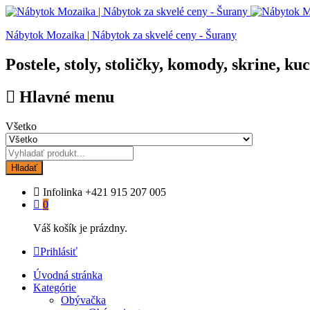
Nábytok Mozaika | Nábytok za skvelé ceny - Šurany
Postele, stoly, stoličky, komody, skrine, ku
Hlavné menu
Všetko
Hladať
Infolinka
+421 915 207 005
0
Váš košík je prázdny.
Prihlásiť
Úvodná stránka
Kategórie
Obývačka