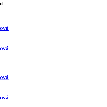
ht
rová
rová
rová
rová