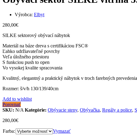
Výrobca:
Elbyt
280,00
€
SILKE sektorový obývací nábytok
Materiál na báze dreva s certifikáciou FSC®
Ľahko udržiavateľné povrchy
Veľa úložného priestoru
S funkciou push to open
Vo vysokej kvalite spracovania
Kvalitný, elegantný a praktický nábytok v troch farebných prevedeni
Rozmer: š/v/h 130/139/40cm
Add to wishlist
Porovnať
SKU:
N/A
Kategórie:
Obývacie steny
,
Obývačka
,
Regály a police
,
S
280,00
€
Farba:
Vymazať