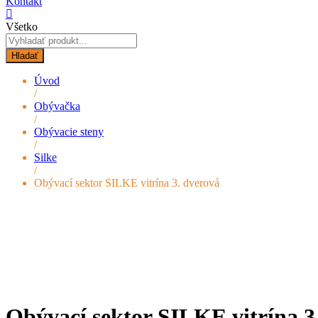
Kontakt
Všetko
Hladať
Úvod
/
Obývačka
/
Obývacie steny
/
Silke
/
Obývací sektor SILKE vitrína 3. dverová
Obývací sektor SILKE vitrína 3