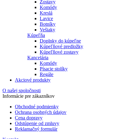
Zostavy
Komódy
Kreslá
Lavice
Botníky
Vešiaky
Kúpeľňa
Doplnky do kúpeľne
Kúpeľňové predložky
Kúpeľňové zostavy
Kancelária
Komódy
Písacie stolíky
Regále
Akciové produkty
O našej spoločnosti
Informácie pre zákazníkov
Obchodné podmienky
Ochrana osobných údajov
Cena dopravy
Odstúpenie od zmluvy
Reklamačný formulár