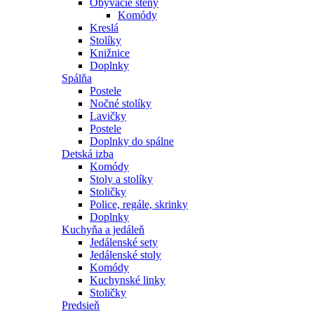
Obývacie steny
Komódy
Kreslá
Stolíky
Knižnice
Doplnky
Spálňa
Postele
Nočné stolíky
Lavičky
Postele
Doplnky do spálne
Detská izba
Komódy
Stoly a stolíky
Stoličky
Police, regále, skrinky
Doplnky
Kuchyňa a jedáleň
Jedálenské sety
Jedálenské stoly
Komódy
Kuchynské linky
Stoličky
Predsieň