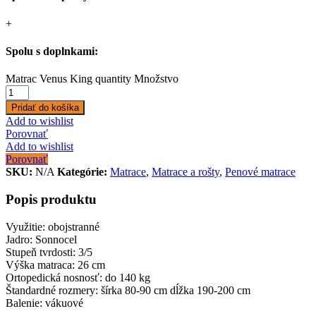
+
Spolu s doplnkami:
Matrac Venus King quantity
Množstvo
Pridať do košíka
Add to wishlist
Porovnať
Add to wishlist
Porovnať
SKU:
N/A
Kategórie:
Matrace
,
Matrace a rošty
,
Penové matrace
Popis produktu
Využitie: obojstranné
Jadro: Sonnocel
Stupeň tvrdosti: 3/5
Výška matraca: 26 cm
Ortopedická nosnosť: do 140 kg
Štandardné rozmery: šírka 80-90 cm dĺžka 190-200 cm
Balenie: vákuové