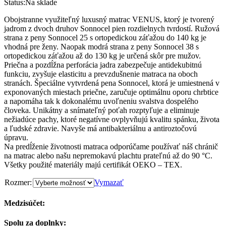
Status:
Na sklade
Obojstranne využiteľný luxusný matrac VENUS, ktorý je tvorený
jadrom z dvoch druhov Sonnocel pien rozdielnych tvrdostí. Ružová
strana z peny Sonnocel 25 s ortopedickou záťažou do 140 kg je
vhodná pre ženy. Naopak modrá strana z peny Sonnocel 38 s
ortopedickou záťažou až do 130 kg je určená skôr pre mužov.
Priečna a pozdĺžna perforácia jadra zabezpečuje antidekubitnú
funkciu, zvyšuje elasticitu a prevzdušnenie matraca na oboch
stranách. Špeciálne vytvrdená pena Sonnocel, ktorá je umiestnená v
exponovaných miestach priečne, zaručuje optimálnu oporu chrbtice
a napomáha tak k dokonalému uvoľneniu svalstva dospelého
človeka. Unikátny a snímateľný poťah rozptyľuje a eliminuje
nežiadúce pachy, ktoré negatívne ovplyvňujú kvalitu spánku, života
a ľudské zdravie. Navyše má antibakteriálnu a antiroztočovú
úpravu.
Na predĺženie životnosti matraca odporúčame používať náš chránič
na matrac alebo našu nepremokavú plachtu prateľnú až do 90 °C.
Všetky použité materiály majú certifikát OEKO – TEX.
Rozmer:
Vymazať
Medzisúčet:
Spolu za doplnky: