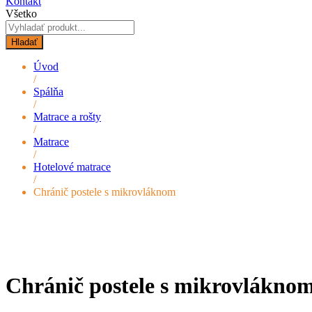
Kontakt
Všetko
Hladať
Úvod
/
Spálňa
/
Matrace a rošty
/
Matrace
/
Hotelové matrace
/
Chránič postele s mikrovláknom
Chránič postele s mikrovlákno