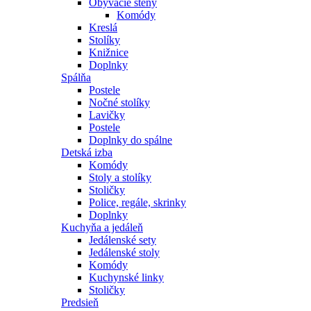
Obývacie steny
Komódy
Kreslá
Stolíky
Knižnice
Doplnky
Spálňa
Postele
Nočné stolíky
Lavičky
Postele
Doplnky do spálne
Detská izba
Komódy
Stoly a stolíky
Stoličky
Police, regále, skrinky
Doplnky
Kuchyňa a jedáleň
Jedálenské sety
Jedálenské stoly
Komódy
Kuchynské linky
Stoličky
Predsieň