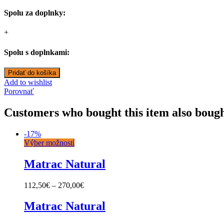
Spolu za doplnky:
+
Spolu s doplnkami:
Pridať do košíka
Add to wishlist
Porovnať
Customers who bought this item also boug
-
17%
Výber možností
Matrac Natural
112,50
€
–
270,00
€
Matrac Natural