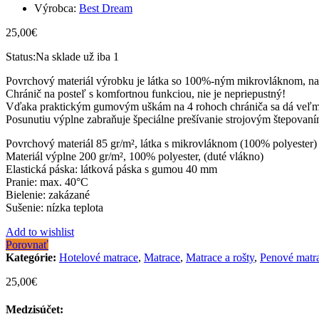
Výrobca:
Best Dream
25,00
€
Status:
Na sklade už iba 1
Povrchový materiál výrobku je látka so 100%-ným mikrovláknom, na
Chránič na posteľ s komfortnou funkciou, nie je nepriepustný!
Vďaka praktickým gumovým uškám na 4 rohoch chrániča sa dá veľmi 
Posunutiu výplne zabraňuje špeciálne prešívanie strojovým štepovaní
Povrchový materiál 85 gr/m², látka s mikrovláknom (100% polyester)
Materiál výplne 200 gr/m², 100% polyester, (duté vlákno)
Elastická páska: látková páska s gumou 40 mm
Pranie: max. 40°C
Bielenie: zakázané
Sušenie: nízka teplota
Add to wishlist
Porovnať
Kategórie:
Hotelové matrace
,
Matrace
,
Matrace a rošty
,
Penové matr
25,00
€
Medzisúčet: