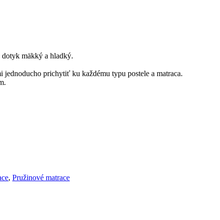
 dotyk mäkký a hladký.
jednoducho prichytiť ku každému typu postele a matraca.
m.
ace
,
Pružinové matrace