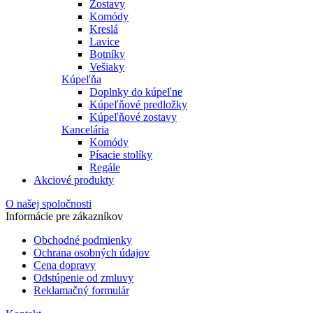
Zostavy
Komódy
Kreslá
Lavice
Botníky
Vešiaky
Kúpeľňa
Doplnky do kúpeľne
Kúpeľňové predložky
Kúpeľňové zostavy
Kancelária
Komódy
Písacie stolíky
Regále
Akciové produkty
O našej spoločnosti
Informácie pre zákazníkov
Obchodné podmienky
Ochrana osobných údajov
Cena dopravy
Odstúpenie od zmluvy
Reklamačný formulár