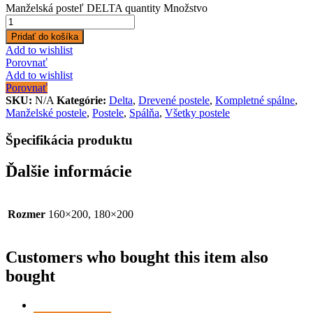
Manželská posteľ DELTA quantity
Množstvo
Pridať do košíka
Add to wishlist
Porovnať
Add to wishlist
Porovnať
SKU:
N/A
Kategórie:
Delta
,
Drevené postele
,
Kompletné spálne
,
Manželské postele
,
Postele
,
Spálňa
,
Všetky postele
Špecifikácia produktu
Ďalšie informácie
Rozmer
160×200, 180×200
Customers who bought this item also
bought