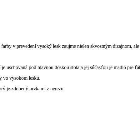
farby v prevedení vysoký lesk zaujme nielen skvostným dizajnom, ale
je uschovaná pod hlavnou doskou stola a jej súčasťou je madlo pre ľah
by vo vysokom lesku.
rý je zdobený prvkami z nerezu.