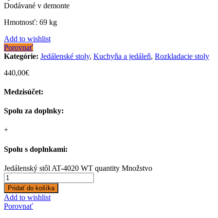
Dodávané v demonte
Hmotnosť: 69 kg
Add to wishlist
Porovnať
Kategórie:
Jedálenské stoly
,
Kuchyňa a jedáleň
,
Rozkladacie stoly
440,00
€
Medzisúčet:
Spolu za doplnky:
+
Spolu s doplnkami:
Jedálenský stôl AT-4020 WT quantity
Množstvo
Pridať do košíka
Add to wishlist
Porovnať