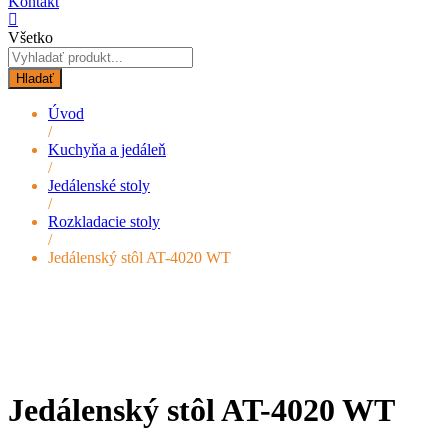
Kontakt
Všetko
Hladať
Úvod
/
Kuchyňa a jedáleň
/
Jedálenské stoly
/
Rozkladacie stoly
/
Jedálenský stôl AT-4020 WT
Jedálenský stôl AT-4020 WT