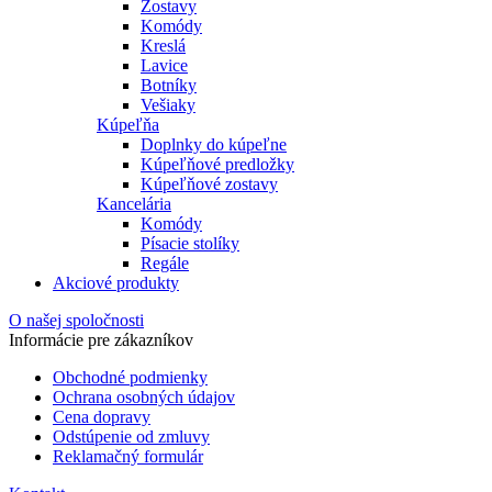
Zostavy
Komódy
Kreslá
Lavice
Botníky
Vešiaky
Kúpeľňa
Doplnky do kúpeľne
Kúpeľňové predložky
Kúpeľňové zostavy
Kancelária
Komódy
Písacie stolíky
Regále
Akciové produkty
O našej spoločnosti
Informácie pre zákazníkov
Obchodné podmienky
Ochrana osobných údajov
Cena dopravy
Odstúpenie od zmluvy
Reklamačný formulár