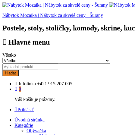
Nábytok Mozaika | Nábytok za skvelé ceny - Šurany
Postele, stoly, stoličky, komody, skrine, ku
Hlavné menu
Všetko
Hladať
Infolinka
+421 915 207 005
0
Váš košík je prázdny.
Prihlásiť
Úvodná stránka
Kategórie
Obývačka