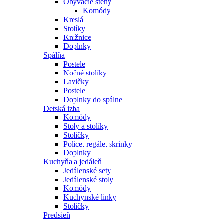
Obývacie steny
Komódy
Kreslá
Stolíky
Knižnice
Doplnky
Spálňa
Postele
Nočné stolíky
Lavičky
Postele
Doplnky do spálne
Detská izba
Komódy
Stoly a stolíky
Stoličky
Police, regále, skrinky
Doplnky
Kuchyňa a jedáleň
Jedálenské sety
Jedálenské stoly
Komódy
Kuchynské linky
Stoličky
Predsieň