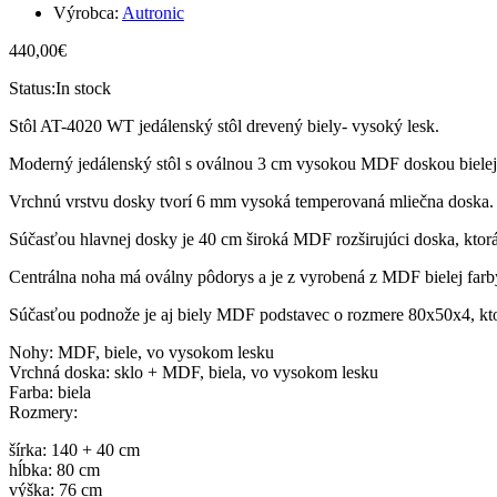
Výrobca:
Autronic
440,00
€
Status:
In stock
Stôl AT-4020 WT jedálenský stôl drevený biely- vysoký lesk.
Moderný jedálenský stôl s oválnou 3 cm vysokou MDF doskou bielej 
Vrchnú vrstvu dosky tvorí 6 mm vysoká temperovaná mliečna doska.
Súčasťou hlavnej dosky je 40 cm široká MDF rozširujúci doska, ktorá 
Centrálna noha má oválny pôdorys a je z vyrobená z MDF bielej far
Súčasťou podnože je aj biely MDF podstavec o rozmere 80x50x4, kto
Nohy: MDF, biele, vo vysokom lesku
Vrchná doska: sklo + MDF, biela, vo vysokom lesku
Farba: biela
Rozmery:
šírka: 140 + 40 cm
hĺbka: 80 cm
výška: 76 cm