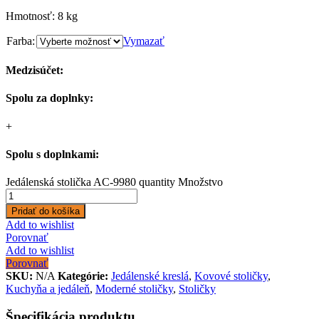
Hmotnosť: 8 kg
Farba:
Vymazať
Medzisúčet:
Spolu za doplnky:
+
Spolu s doplnkami:
Jedálenská stolička AC-9980 quantity
Množstvo
Pridať do košíka
Add to wishlist
Porovnať
Add to wishlist
Porovnať
SKU:
N/A
Kategórie:
Jedálenské kreslá
,
Kovové stoličky
,
Kuchyňa a jedáleň
,
Moderné stoličky
,
Stoličky
Špecifikácia produktu