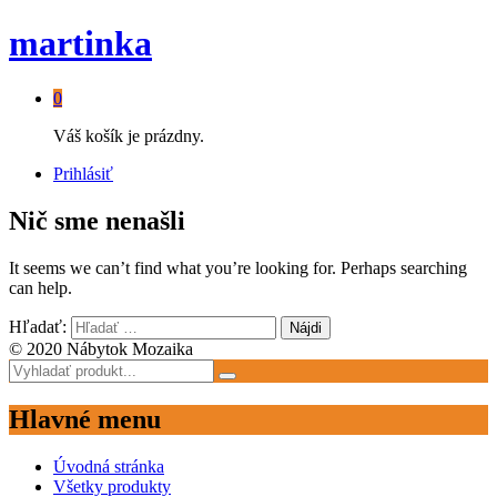
martinka
0
Váš košík je prázdny.
Prihlásiť
Nič sme nenašli
It seems we can’t find what you’re looking for. Perhaps searching
can help.
Hľadať:
© 2020 Nábytok Mozaika
Hlavné menu
Úvodná stránka
Všetky produkty