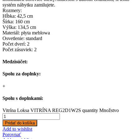
systém nábytku zamilujete.
Rozmery:
Hĺbka: 42,5 cm
Šírka: 160 cm
Výška: 134,5 cm
Materiál: płyta meblowa
Osvetlenie: standard
Počet dverí: 2
Počet zásuviek: 2
Medzisúčet:
Spolu za doplnky:
+
Spolu s doplnkami:
Vitrína Loksa VITRÍNA REG2D1W2S quantity
Množstvo
Pridať do košíka
Add to wishlist
Porovnať