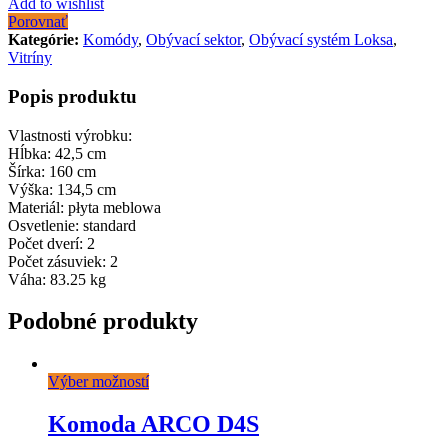
Add to wishlist
Porovnať
Kategórie:
Komódy
,
Obývací sektor
,
Obývací systém Loksa
,
Vitríny
Popis produktu
Vlastnosti výrobku:
Hĺbka: 42,5 cm
Šírka: 160 cm
Výška: 134,5 cm
Materiál: płyta meblowa
Osvetlenie: standard
Počet dverí: 2
Počet zásuviek: 2
Váha: 83.25 kg
Podobné produkty
Výber možností
Komoda ARCO D4S