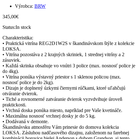
Výrobca:
BRW
345,00
€
Status:
In stock
Charakteristika:
• Praktická vitrína REG2D1W2S v škandinávskom štýle z kolekcie
LOKSA.
• Vitrína pozostáva z 2 krajných skriniek, 1 strednej vitríny a 2
zásuviek.
• Každá skrinka obsahuje vo vnútri 3 police (max. nosnosť police je
do 4kg).
• Vitrína ponúka výstavný priestor s 1 sklenou policou (max.
nosnosť police je do 2kg).
• Dizajn je doplnený úzkymi čiernymi rúčkami, ktoré uľahčujú
otváranie dvierok.
• Tiché a rovnomerné zatváranie dvierok vyzvdvihuje úroveň
praktickosti.
• Vrchná doska ponúka miesto, napríklad pre Vaše kvetináče.
• Maximálna nosnosť vrchnej dosky je do 5 kg.
• Dodávaná v demonte.
Škandinávsku atmosféru Vám prinesie do domova kolekcia
LOKSA. Zásluhou nadčasového dizajnu, založenom na farebnej
kombinácii borovice bielej Anderson s dubom Grandson, si tento