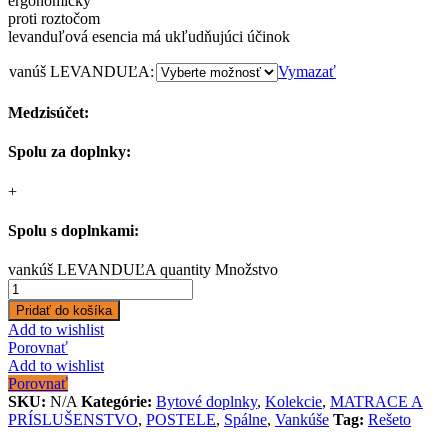
ergonomický
proti roztočom
levanduľová esencia má ukľudňujúci účinok
vanúš LEVANDUĽA:
Vymazať
Medzisúčet:
Spolu za doplnky:
+
Spolu s doplnkami:
vankúš LEVANDUĽA quantity
Množstvo
Pridať do košíka
Add to wishlist
Porovnať
Add to wishlist
Porovnať
SKU:
N/A
Kategórie:
Bytové doplnky
,
Kolekcie
,
MATRACE A
PRÍSLUŠENSTVO
,
POSTELE
,
Spálne
,
Vankúše
Tag:
Rešeto