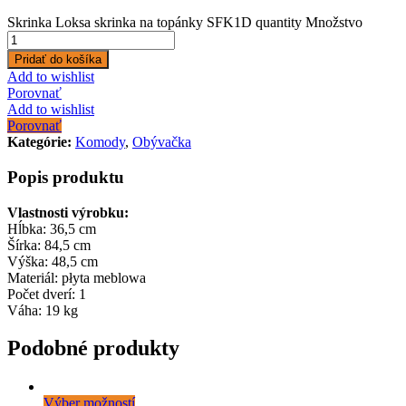
Skrinka Loksa skrinka na topánky SFK1D quantity
Množstvo
Pridať do košíka
Add to wishlist
Porovnať
Add to wishlist
Porovnať
Kategórie:
Komody
,
Obývačka
Popis produktu
Vlastnosti výrobku:
Hĺbka:
36,5 cm
Šírka:
84,5 cm
Výška:
48,5 cm
Materiál:
płyta meblowa
Počet dverí:
1
Váha:
19 kg
Podobné produkty
Výber možností