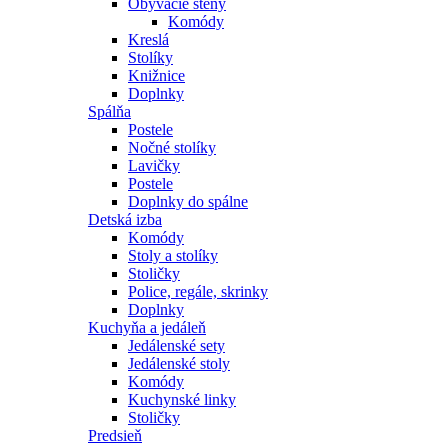
Obývacie steny
Komódy
Kreslá
Stolíky
Knižnice
Doplnky
Spálňa
Postele
Nočné stolíky
Lavičky
Postele
Doplnky do spálne
Detská izba
Komódy
Stoly a stolíky
Stoličky
Police, regále, skrinky
Doplnky
Kuchyňa a jedáleň
Jedálenské sety
Jedálenské stoly
Komódy
Kuchynské linky
Stoličky
Predsieň