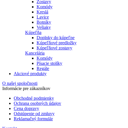
Zostavy
Komódy
Kreslá
Lavice
Botníky
Vešiaky
Kúpeľňa
Doplnky do kúpeľne
Kúpeľňové predložky
Kúpeľňové zostavy
Kancelária
Komódy
Písacie stolíky
Regále
Akciové produkty
O našej spoločnosti
Informácie pre zákazníkov
Obchodné podmienky
Ochrana osobných údajov
Cena dopravy
Odstúpenie od zmluvy
Reklamačný formulár