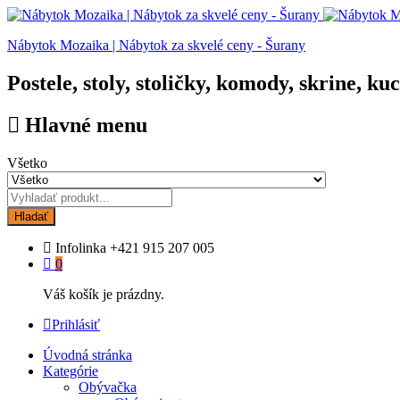
Nábytok Mozaika | Nábytok za skvelé ceny - Šurany
Postele, stoly, stoličky, komody, skrine, ku
Hlavné menu
Všetko
Hladať
Infolinka
+421 915 207 005
0
Váš košík je prázdny.
Prihlásiť
Úvodná stránka
Kategórie
Obývačka