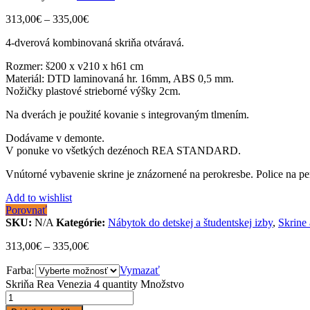
313,00
€
–
335,00
€
4-dverová kombinovaná skriňa otváravá.
Rozmer: š200 x v210 x h61 cm
Materiál: DTD laminovaná hr. 16mm, ABS 0,5 mm.
Nožičky plastové strieborné výšky 2cm.
Na dverách je použité kovanie s integrovaným tlmením.
Dodávame v demonte.
V ponuke vo všetkých dezénoch REA STANDARD.
Vnútorné vybavenie skrine je znázornené na perokresbe. Police na per
Add to wishlist
Porovnať
SKU:
N/A
Kategórie:
Nábytok do detskej a študentskej izby
,
Skrine
313,00
€
–
335,00
€
Farba:
Vymazať
Skriňa Rea Venezia 4 quantity
Množstvo