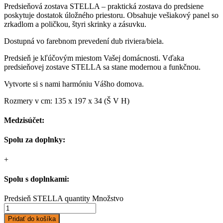
Predsieňová zostava STELLA – praktická zostava do predsiene
poskytuje dostatok úložného priestoru. Obsahuje vešiakový panel so
zrkadlom a poličkou, štyri skrinky a zásuvku.
Dostupná vo farebnom prevedení dub riviera/biela.
Predsieň je kľúčovým miestom Vašej domácnosti. Vďaka
predsieňovej zostave STELLA sa stane modernou a funkčnou.
Vytvorte si s nami harmóniu Vášho domova.
Rozmery v cm: 135 x 197 x 34 (Š V H)
Medzisúčet:
Spolu za doplnky:
+
Spolu s doplnkami:
Predsieň STELLA quantity
Množstvo
Pridať do košíka