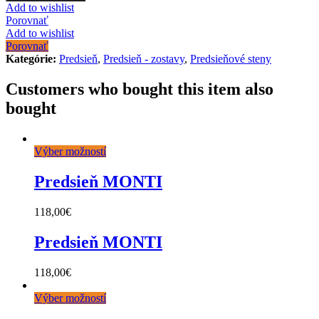
Add to wishlist
Porovnať
Add to wishlist
Porovnať
Kategórie:
Predsieň
,
Predsieň - zostavy
,
Predsieňové steny
Customers who bought this item also
bought
Výber možností
Predsieň MONTI
118,00
€
Predsieň MONTI
118,00
€
Výber možností