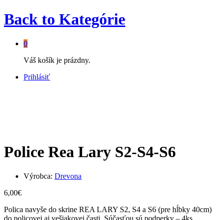
Back to
Kategórie
0
Váš košík je prázdny.
Prihlásiť
Police Rea Lary S2-S4-S6
Výrobca:
Drevona
6,00
€
Polica navyše do skrine REA LARY S2, S4 a S6 (pre hĺbky 40cm)
do policovej aj vešiakovej časti. Súčasťou sú podperky – 4ks.