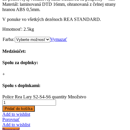
Materiál: laminovaná DTD 16mm, ohranovaná z čelnej strany
hranou ABS 0,5mm.
V ponuke vo všetkých dezénoch REA STANDARD.
Hmotnosť: 2.5kg
Farba:
Vymazať
Medzisúčet:
Spolu za doplnky:
+
Spolu s doplnkami:
Police Rea Lary S2-S4-S6 quantity
Množstvo
Pridať do košíka
Add to wishlist
Porovnať
Add to wishlist
Porovnať