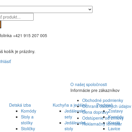
folinka
+421 915 207 005
š košík je prázdny.
ihlásiť
O našej spoločnosti
Informácie pre zákazníkov
Obchodné podmienky
Detská izba
Kuchyňa a jedáleň
Predsieň
Ochrana osobných údajov
Komódy
Jedálenské
Zostavy
Cena dopravy
Stoly a
sety
Komódy
Odstúpenie od zmluvy
stolíky
Jedálenské
Kreslá
Reklamačný formulár
Stoličky
stoly
Lavice