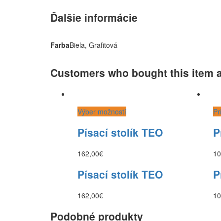
Ďalšie informácie
Farba
Biela, Grafitová
Customers who bought this item 
Výber možností
Pr
Písací stolík TEO
P
162,00
€
10
Písací stolík TEO
P
162,00
€
10
Podobné produkty