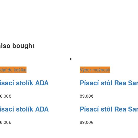
also bought
idať do košíka
Výber možností
ísací stolík ADA
Písací stôl Rea S
6,00
€
89,00
€
ísací stolík ADA
Písací stôl Rea S
6,00
€
89,00
€