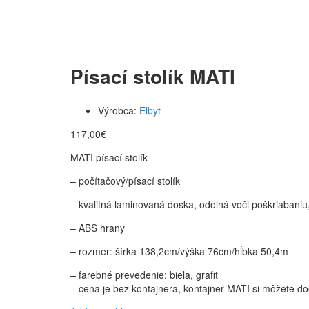
Písací stolík MATI
Výrobca:
Elbyt
117,00
€
MATI písací stolík
– počítačový/písací stolík
– kvalitná laminovaná doska, odolná voči poškriabaniu
– ABS hrany
– rozmer: šírka 138,2cm/výška 76cm/hĺbka 50,4m
– farebné prevedenie: biela, grafit
– cena je bez kontajnera, kontajner MATI si môžete do