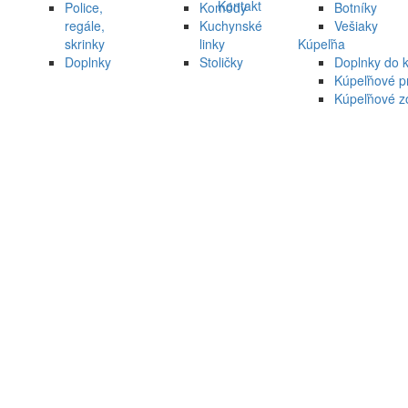
Kontakt
Police,
Komódy
Botníky
regále,
Kuchynské
Vešiaky
skrinky
linky
Kúpeľňa
Doplnky
Stoličky
Doplnky do 
Kúpeľňové p
Kúpeľňové z