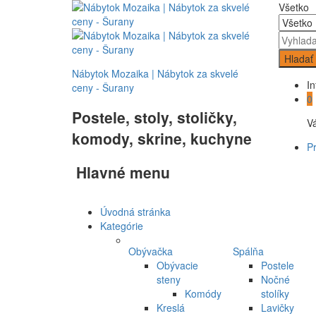
Všetko
Hladať
Nábytok Mozaika | Nábytok za skvelé
In
ceny - Šurany
0
Postele, stoly, stoličky,
Vá
komody, skrine, kuchyne
Pr
Hlavné menu
Úvodná stránka
Kategórie
Obývačka
Spálňa
Obývacie
Postele
steny
Nočné
Komódy
stolíky
Kreslá
Lavičky