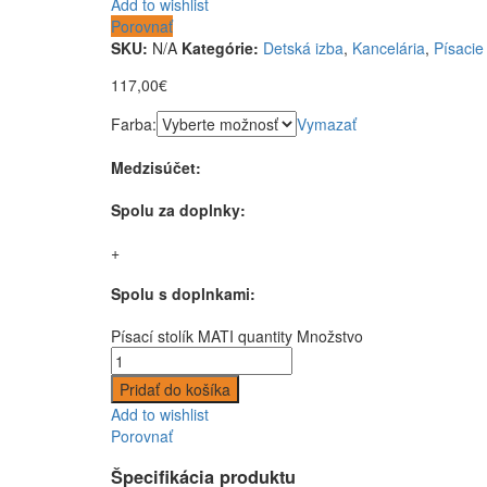
Add to wishlist
Porovnať
SKU:
N/A
Kategórie:
Detská izba
,
Kancelária
,
Písacie 
117,00
€
Farba:
Vymazať
Medzisúčet:
Spolu za doplnky:
+
Spolu s doplnkami:
Písací stolík MATI quantity
Množstvo
Pridať do košíka
Add to wishlist
Porovnať
Špecifikácia produktu