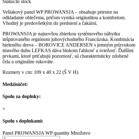
Status:
In stock
Vešiakový panel WP PROWANSJA – obsahuje priestor na
odkladanie oblečenia, pričom vyniká originalitou a komfortom.
Vhodný je predovšetkým do predsiení a čakární.
PROWANSJA je najnovšou zbierkou systémového nábytku
inšpirovaného regiónom juhovýchodného Francúzska. Kombinácia
bieleného dreva – BOROVICE ANDERSEN s jemným prízvukom
tmavého dubu LEFKAS dáva blokom ľahkosť a sviežosť. Ďalšími
prvkami, ktoré priťahujú pozornosť, sú charakteristicky zdobené
čela a originálne rukoväte.
Rozmery v cm: 109 x 40 x 22 (Š V H)
Medzisúčet:
Spolu za doplnky:
+
Spolu s doplnkami:
Panel PROWANSJA WP quantity
Množstvo