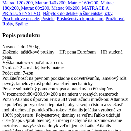
Matrac 120x200
,
Matrac 140x200
,
Matrac 160x200
,
Matrac
180x200
,
Matrac 80x200
,
Matrac 90x200
,
MATRACE A
PRÍSLUŠENSTVO
,
Nábytok do detskej a študentskej izby
,
Poschodové postele
,
Postele
,
Príslušenstvo k posteliam
,
Pružinové
,
Rošty
,
Spálne
Popis produktu
Nosnosť: do 150 kg.
Zloženie: taštičkové pružiny + HR pena Eurofoam + HR studená
pena.
Výška matraca v poťahu: 25 cm.
Tvrdosť: 2 – mäkký tvrdý matrac.
Počet zón: 7-zón.
Použiteľnosť: na pevnom podkladne s odvetrávaním, lamelový rošt
pevný, lamelový rošt polohovateľný mechanicky.
Poťah: snímateľný pomocou zipsu a prateľný na 60 stupňov.
V rozmeroch:80×200,90×200 a na mieru v rozných rozmeroch.
Poťah Atlantis s úpravou Frix a 3D ventilačnou mriežkou: Atlantis®
je prateľný pri vysokých teplotách, aby si svoju čistotu a sviežosť
mohol uchovať po niekoľko rokov. Atlantis je látka vyrobená zo
100% polyesteru. Polyesterovej tkaniny sa veľmi ľahko udržujú
čisté (napr. Oproti bavlne), sú menej náchylné na rozmnožovanie
roztočov a navyše sú na dotyk veľmi jemné. Látka Atlantis
prechádza veľmi intenzívnym pracím procesom, ktorý sa nazýva