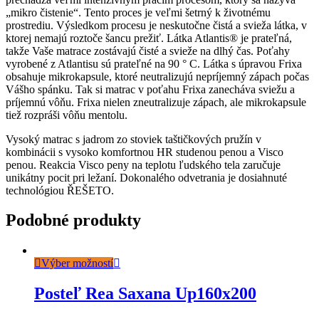
„mikro čistenie“. Tento proces je veľmi šetrný k životnému
prostrediu. Výsledkom procesu je neskutočne čistá a svieža látka, v
ktorej nemajú roztoče šancu prežiť. Látka Atlantis® je prateľná,
takže Vaše matrace zostávajú čisté a svieže na dlhý čas. Poťahy
vyrobené z Atlantisu sú prateľné na 90 ° C. Látka s úpravou Frixa
obsahuje mikrokapsule, ktoré neutralizujú nepríjemný zápach počas
Vášho spánku. Tak si matrac v poťahu Frixa zanecháva sviežu a
príjemnú vôňu. Frixa nielen zneutralizuje zápach, ale mikrokapsule
tiež rozpráši vôňu mentolu.
Vysoký matrac s jadrom zo stoviek taštičkových pružín v
kombinácii s vysoko komfortnou HR studenou penou a Visco
penou. Reakcia Visco peny na teplotu ľudského tela zaručuje
unikátny pocit pri ležaní. Dokonalého odvetrania je dosiahnuté
technológiou ŘEŠETO.
Podobné produkty
Výber možností
Posteľ Rea Saxana Up160x200