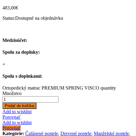
483,00
€
Status:
Dostupné na objednávku
Medzisúčet:
Spolu za doplnky:
+
Spolu s doplnkami:
Ortopedický matrac PREMIUM SPRING VISCO quantity
Množstvo
Pridať do košíka
Add to wishlist
Porovnať
Add to wishlist
Porovnať
Kategórie:
Čalúnené postele
,
Drevené postele
,
Manželské postele
,