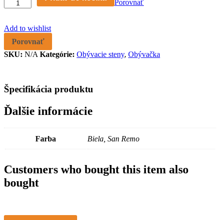
zostava
Porovnať
ZARAGOZA
9
Add to wishlist
quantity
Porovnať
SKU:
N/A
Kategórie:
Obývacie steny
,
Obývačka
Špecifikácia produktu
Ďalšie informácie
Farba
Biela, San Remo
Customers who bought this item also
bought