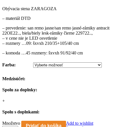
Obývacia stena ZARAGOZA
– materiál DTD
– prevedenie: san remo jasne/san remo jasné-rámiky antracit
22OE22.., biela/biely lesk-rámiky čierne 229722..,
– v cene nie je LED osvetlenie
– rozmery …09: šxvxh 210/35+105/40 cm
– komoda …45 rozmery: šxvxh 91/92/40 cm
Farba:
Medzisúčet:
Spolu za doplnky:
+
Spolu s doplnkami:
Obývacia
Množstvo
Add to wishlist
Pridať do košíka