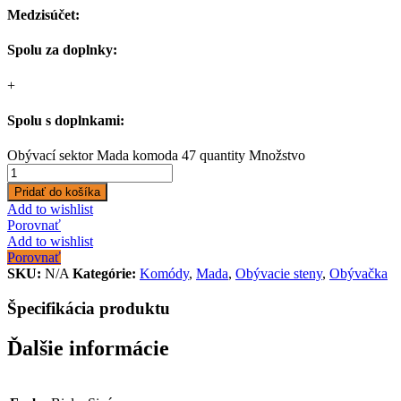
Medzisúčet:
Spolu za doplnky:
+
Spolu s doplnkami:
Obývací sektor Mada komoda 47 quantity
Množstvo
Pridať do košíka
Add to wishlist
Porovnať
Add to wishlist
Porovnať
SKU:
N/A
Kategórie:
Komódy
,
Mada
,
Obývacie steny
,
Obývačka
Špecifikácia produktu
Ďalšie informácie