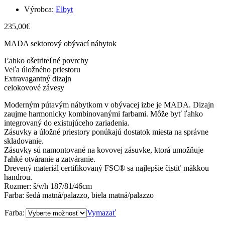
Výrobca:
Elbyt
235,00
€
MADA sektorový obývací nábytok
Ľahko ošetriteľné povrchy
Veľa úložného priestoru
Extravagantný dizajn
celokovové závesy
Moderným pútavým nábytkom v obývacej izbe je MADA. Dizajn
zaujme harmonicky kombinovanými farbami. Môže byť ľahko
integrovaný do existujúceho zariadenia.
Zásuvky a úložné priestory ponúkajú dostatok miesta na správne
skladovanie.
Zásuvky sú namontované na kovovej zásuvke, ktorá umožňuje
ľahké otváranie a zatváranie.
Drevený materiál certifikovaný FSC® sa najlepšie čistiť mäkkou
handrou.
Rozmer: š/v/h 187/81/46cm
Farba: šedá matná/palazzo, biela matná/palazzo
Farba:
Vymazať