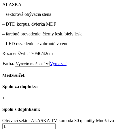
ALASKA
– sektorová obývacia stena
– DTD korpus, dvierka MDF
– farebné prevedenie: čierny lesk, biely lesk
– LED osvetlenie je zahrnuté v cene
Rozmer š/v/h: 170/46/42cm
Farba:
Vymazať
Medzisúčet:
Spolu za doplnky:
+
Spolu s doplnkami:
Obývací sektor ALASKA TV komoda 30 quantity
Množstvo