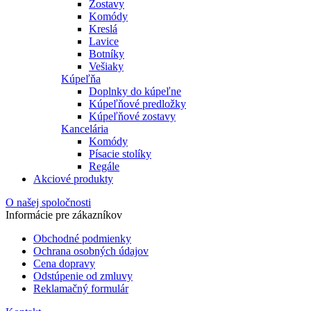
Zostavy
Komódy
Kreslá
Lavice
Botníky
Vešiaky
Kúpeľňa
Doplnky do kúpeľne
Kúpeľňové predložky
Kúpeľňové zostavy
Kancelária
Komódy
Písacie stolíky
Regále
Akciové produkty
O našej spoločnosti
Informácie pre zákazníkov
Obchodné podmienky
Ochrana osobných údajov
Cena dopravy
Odstúpenie od zmluvy
Reklamačný formulár