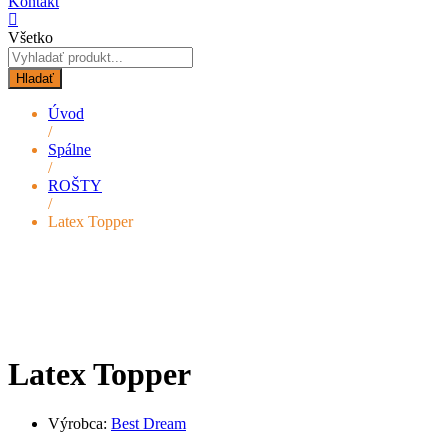
Kontakt
Všetko
Hladať
Úvod
/
Spálne
/
ROŠTY
/
Latex Topper
Latex Topper
Výrobca:
Best Dream