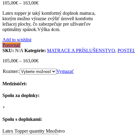
105,00
€
–
163,00
€
Latex topper je taký komfortný doplnok matraca,
ktorým možno výrazne zvýšiť úroveň komfortu
ležiacej plochy, čo zabezpečuje pre užívateľov
optimálny spánok.Výška 4cm.
Add to wishlist
Porovnať
SKU:
N/A
Kategórie:
MATRACE A PRÍSLUŠENSTVO
,
POSTE
105,00
€
–
163,00
€
Rozmer:
Vymazať
Medzisúčet:
Spolu za doplnky:
+
Spolu s doplnkami:
Latex Topper quantity
Množstvo