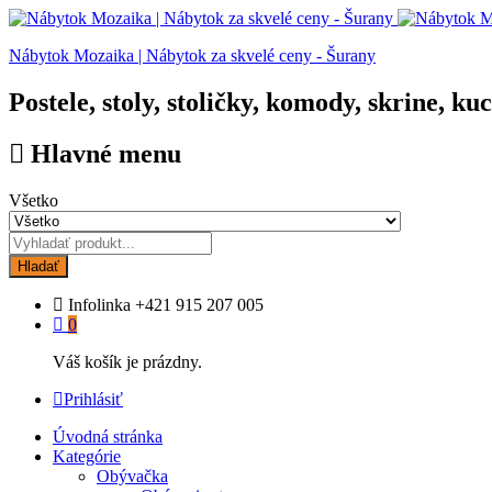
Nábytok Mozaika | Nábytok za skvelé ceny - Šurany
Postele, stoly, stoličky, komody, skrine, ku
Hlavné menu
Všetko
Hladať
Infolinka
+421 915 207 005
0
Váš košík je prázdny.
Prihlásiť
Úvodná stránka
Kategórie
Obývačka