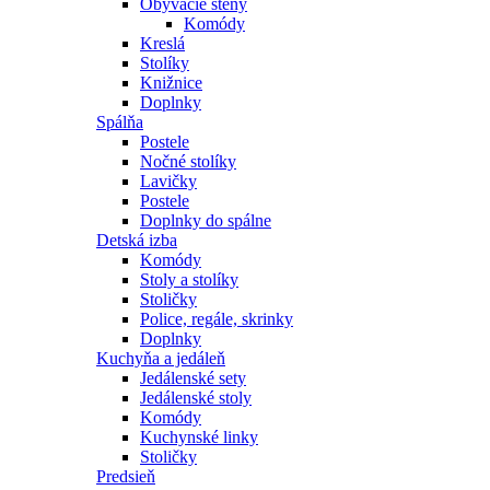
Obývacie steny
Komódy
Kreslá
Stolíky
Knižnice
Doplnky
Spálňa
Postele
Nočné stolíky
Lavičky
Postele
Doplnky do spálne
Detská izba
Komódy
Stoly a stolíky
Stoličky
Police, regále, skrinky
Doplnky
Kuchyňa a jedáleň
Jedálenské sety
Jedálenské stoly
Komódy
Kuchynské linky
Stoličky
Predsieň