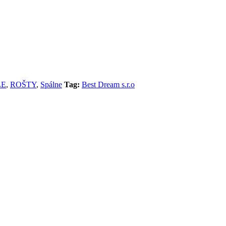
LE
,
ROŠTY
,
Spálne
Tag:
Best Dream s.r.o