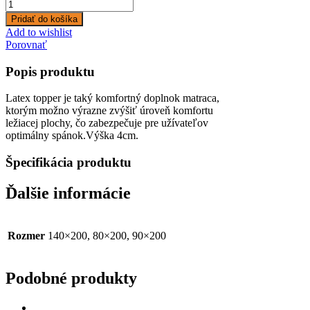
Pridať do košíka
Add to wishlist
Porovnať
Popis produktu
Latex topper je taký komfortný doplnok matraca,
ktorým možno výrazne zvýšiť úroveň komfortu
ležiacej plochy, čo zabezpečuje pre užívateľov
optimálny spánok.Výška 4cm.
Špecifikácia produktu
Ďalšie informácie
Rozmer
140×200, 80×200, 90×200
Podobné produkty