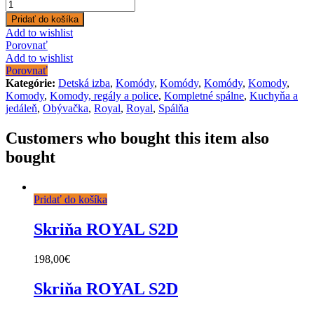
Pridať do košíka
Add to wishlist
Porovnať
Add to wishlist
Porovnať
Kategórie:
Detská izba
,
Komódy
,
Komódy
,
Komódy
,
Komody
,
Komody
,
Komody, regály a police
,
Kompletné spálne
,
Kuchyňa a
jedáleň
,
Obývačka
,
Royal
,
Royal
,
Spálňa
Customers who bought this item also
bought
Pridať do košíka
Skriňa ROYAL S2D
198,00
€
Skriňa ROYAL S2D