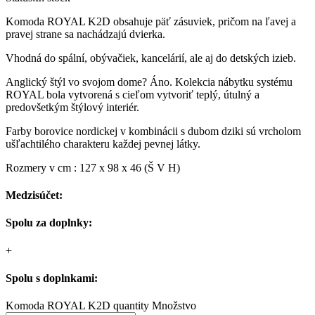
Komoda ROYAL K2D obsahuje päť zásuviek, pričom na ľavej a
pravej strane sa nachádzajú dvierka.
Vhodná do spální, obývačiek, kancelárií, ale aj do detských izieb.
Anglický štýl vo svojom dome? Áno. Kolekcia nábytku systému
ROYAL bola vytvorená s cieľom vytvoriť teplý, útulný a
predovšetkým štýlový interiér.
Farby borovice nordickej v kombinácii s dubom dziki sú vrcholom
ušľachtilého charakteru každej pevnej látky.
Rozmery v cm : 127 x 98 x 46 (Š V H)
Medzisúčet:
Spolu za doplnky:
+
Spolu s doplnkami:
Komoda ROYAL K2D quantity
Množstvo