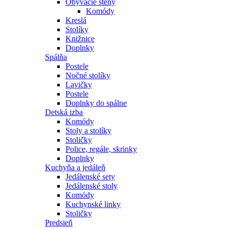
Obývacie steny
Komódy
Kreslá
Stolíky
Knižnice
Doplnky
Spálňa
Postele
Nočné stolíky
Lavičky
Postele
Doplnky do spálne
Detská izba
Komódy
Stoly a stolíky
Stoličky
Police, regále, skrinky
Doplnky
Kuchyňa a jedáleň
Jedálenské sety
Jedálenské stoly
Komódy
Kuchynské linky
Stoličky
Predsieň