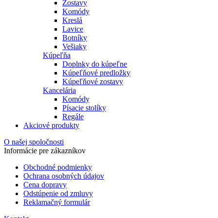
Zostavy
Komódy
Kreslá
Lavice
Botníky
Vešiaky
Kúpeľňa
Doplnky do kúpeľne
Kúpeľňové predložky
Kúpeľňové zostavy
Kancelária
Komódy
Písacie stolíky
Regále
Akciové produkty
O našej spoločnosti
Informácie pre zákazníkov
Obchodné podmienky
Ochrana osobných údajov
Cena dopravy
Odstúpenie od zmluvy
Reklamačný formulár