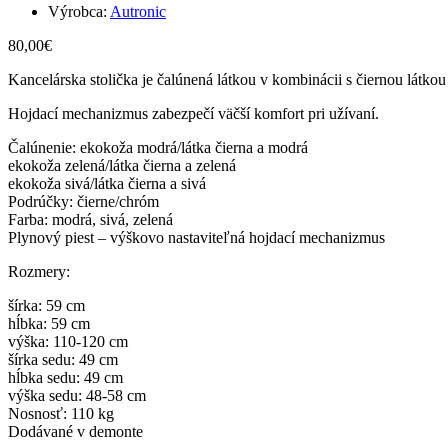
Výrobca:
Autronic
80,00
€
Kancelárska stolička je čalúnená látkou v kombinácii s čiernou látk
Hojdací mechanizmus zabezpečí väčší komfort pri užívaní.
Čalúnenie: ekokoža modrá/látka čierna a modrá
ekokoža zelená/látka čierna a zelená
ekokoža sivá/látka čierna a sivá
Podrúčky: čierne/chróm
Farba: modrá, sivá, zelená
Plynový piest – výškovo nastaviteľná hojdací mechanizmus
Rozmery:
šírka: 59 cm
hĺbka: 59 cm
výška: 110-120 cm
šírka sedu: 49 cm
hĺbka sedu: 49 cm
výška sedu: 48-58 cm
Nosnosť: 110 kg
Dodávané v demonte