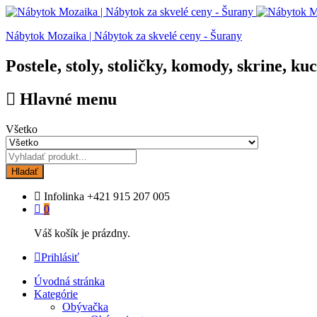
Nábytok Mozaika | Nábytok za skvelé ceny - Šurany
Postele, stoly, stoličky, komody, skrine, ku
Hlavné menu
Všetko
Hladať
Infolinka
+421 915 207 005
0
Váš košík je prázdny.
Prihlásiť
Úvodná stránka
Kategórie
Obývačka