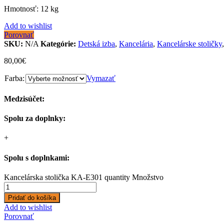
Hmotnosť: 12 kg
Add to wishlist
Porovnať
SKU:
N/A
Kategórie:
Detská izba
,
Kancelária
,
Kancelárske stoličky
80,00
€
Farba:
Vymazať
Medzisúčet:
Spolu za doplnky:
+
Spolu s doplnkami:
Kancelárska stolička KA-E301 quantity
Množstvo
Pridať do košíka
Add to wishlist
Porovnať