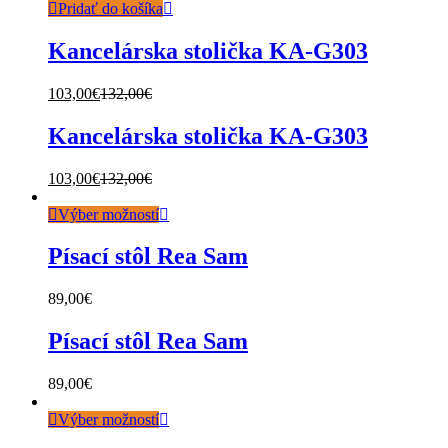
Pridať do košíka
Kancelárska stolička KA-G303
103,00
€
132,00
€
Kancelárska stolička KA-G303
103,00
€
132,00
€
Výber možností
Písací stôl Rea Sam
89,00
€
Písací stôl Rea Sam
89,00
€
Výber možností