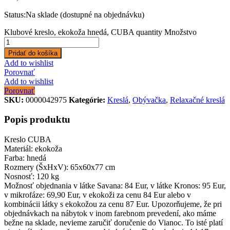
Status:
Na sklade (dostupné na objednávku)
Klubové kreslo, ekokoža hnedá, CUBA quantity
Množstvo
Pridať do košíka
Add to wishlist
Porovnať
Add to wishlist
Porovnať
SKU:
0000042975
Kategórie:
Kreslá
,
Obývačka
,
Relaxačné kreslá
Popis produktu
Kreslo CUBA
Materiál: ekokoža
Farba: hnedá
Rozmery (ŠxHxV): 65x60x77 cm
Nosnosť: 120 kg
Možnosť objednania v látke Savana: 84 Eur, v látke Kronos: 95 Eur,
v mikrofáze: 69,90 Eur, v ekokoži za cenu 84 Eur alebo v
kombinácii látky s ekokožou za cenu 87 Eur. Upozorňujeme, že pri
objednávkach na nábytok v inom farebnom prevedení, ako máme
bežne na sklade, nevieme zaručiť doručenie do Vianoc. To isté platí