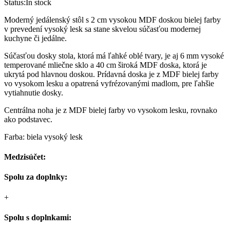
Status:
In stock
Moderný jedálenský stôl s 2 cm vysokou MDF doskou bielej farby
v prevedení vysoký lesk sa stane skvelou súčasťou modernej
kuchyne či jedálne.
Súčasťou dosky stola, ktorá má ľahké oblé tvary, je aj 6 mm vysoké
temperované mliečne sklo a 40 cm široká MDF doska, ktorá je
ukrytá pod hlavnou doskou. Prídavná doska je z MDF bielej farby
vo vysokom lesku a opatrená vyfrézovanými madlom, pre ľahšie
vytiahnutie dosky.
Centrálna noha je z MDF bielej farby vo vysokom lesku, rovnako
ako podstavec.
Farba: biela vysoký lesk
Medzisúčet:
Spolu za doplnky:
+
Spolu s doplnkami: