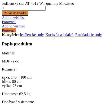
Jedálenský stôl AT-4012 WT quantity
Množstvo
Pridať do košíka
Add to wishlist
Porovnať
Add to wishlist
Porovnať
Kategórie:
Jedálenské stoly
,
Kuchyňa a jedáleň
,
Rozkladacie stoly
Popis produktu
Materiál:
MDF / sklo
Rozmery:
šírka: 140 – 180 cm
hĺbka: 80 cm
výška: 75 cm
Hmotnosť: 62,5 kg
Dodávané v demonte.